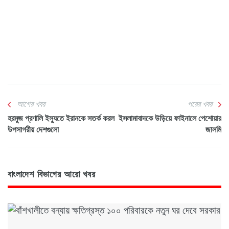
আগের খবর
পরের খবর
হরমুজ প্রণালি ইস্যুতে ইরানকে সতর্ক করল
ইসলামাবাদকে উড়িয়ে ফাইনালে পেশোয়ার
উপসাগরীয় দেশগুলো
জালমি
বাংলাদেশ বিভাগের আরো খবর