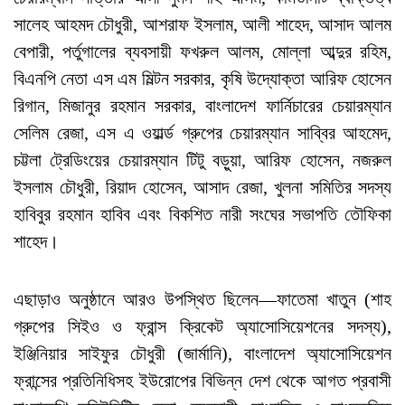
সালেহ আহমদ চৌধুরী, আশরাফ ইসলাম, আলী শাহেদ, আসাদ আলম
বেপারী, পর্তুগালের ব্যবসায়ী ফখরুল আলম, মোল্লা আব্দুর রহিম,
বিএনপি নেতা এস এম মিল্টন সরকার, কৃষি উদ্যোক্তা আরিফ হোসেন
রিগান, মিজানুর রহমান সরকার, বাংলাদেশ ফার্নিচারের চেয়ারম্যান
সেলিম রেজা, এস এ ওয়ার্ল্ড গ্রুপের চেয়ারম্যান সাব্বির আহমেদ,
চট্টলা ট্রেডিংয়ের চেয়ারম্যান টিটু বড়ুয়া, আরিফ হোসেন, নজরুল
ইসলাম চৌধুরী, রিয়াদ হোসেন, আসাদ রেজা, খুলনা সমিতির সদস্য
হাবিবুর রহমান হাবিব এবং বিকশিত নারী সংঘের সভাপতি তৌফিকা
শাহেদ।
এছাড়াও অনুষ্ঠানে আরও উপস্থিত ছিলেন—ফাতেমা খাতুন (শাহ
গ্রুপের সিইও ও ফ্রান্স ক্রিকেট অ্যাসোসিয়েশনের সদস্য),
ইঞ্জিনিয়ার সাইফুর চৌধুরী (জার্মানি), বাংলাদেশ অ্যাসোসিয়েশন
ফ্রান্সের প্রতিনিধিসহ ইউরোপের বিভিন্ন দেশ থেকে আগত প্রবাসী