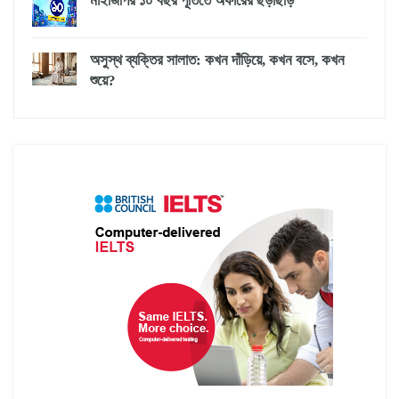
মাইজিপির ১০ বছর পূর্তিতে অফারের ছড়াছড়ি
অসুস্থ ব্যক্তির সালাত: কখন দাঁড়িয়ে, কখন বসে, কখন
শুয়ে?