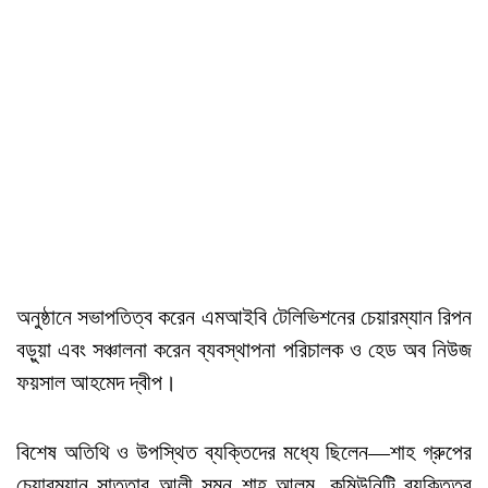
অনুষ্ঠানে সভাপতিত্ব করেন এমআইবি টেলিভিশনের চেয়ারম্যান রিপন
বড়ুয়া এবং সঞ্চালনা করেন ব্যবস্থাপনা পরিচালক ও হেড অব নিউজ
ফয়সাল আহমেদ দ্বীপ।
বিশেষ অতিথি ও উপস্থিত ব্যক্তিদের মধ্যে ছিলেন—শাহ গ্রুপের
চেয়ারম্যান সাত্তার আলী সুমন শাহ আলম, কমিউনিটি ব্যক্তিত্ব