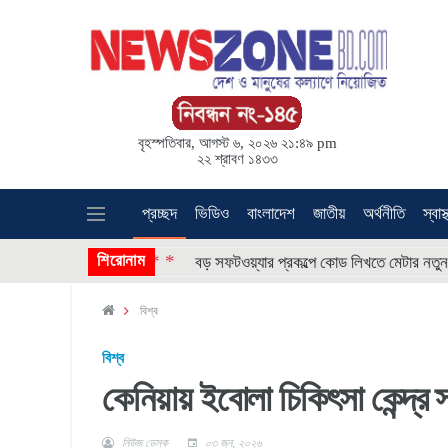
বৃহস্পতিবার, আগস্ট ৬, ২০২৬ ২১:৪৯ pm
২২ শ্রাবণ ১৪৩৩
প্রচ্ছদ
ভিডিও
বাংলাদেশ
জাতীয়
অর্থনীতি
স্বাস্
* * * *
শিরোনাম
ান হাশমি’
বড় সফটওয়্যার প্রকল্পে কোড লিখতে মেটার নতুন এআই এজ
বিশ্ব
বিশ্ব
কেনিয়ায় ইবোলা চিকিৎসা কেন্দ্র 
নিউজ ডেস্ক
০৩ জুন, ২০২৬