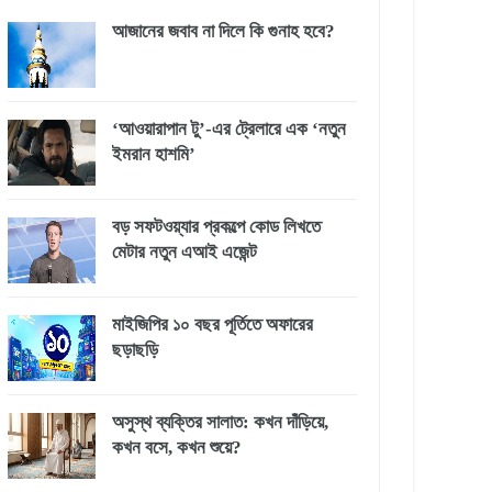
আজানের জবাব না দিলে কি গুনাহ হবে?
‘আওয়ারাপান টু’-এর ট্রেলারে এক ‘নতুন
ইমরান হাশমি’
বড় সফটওয়্যার প্রকল্পে কোড লিখতে
মেটার নতুন এআই এজেন্ট
মাইজিপির ১০ বছর পূর্তিতে অফারের
ছড়াছড়ি
অসুস্থ ব্যক্তির সালাত: কখন দাঁড়িয়ে,
কখন বসে, কখন শুয়ে?