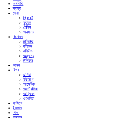
অর্থনীতি
স্বাস্থ্য
খেলা
ক্রিকেট
ফুটবল
টেনিস
অন্যান্য
বিনোদন
ঢালিউড
বলিউড
হলিউড
অন্যান্য
টালিউড
আইন
বিশ্ব
এশিয়া
ইউরোপ
আমেরিকা
অস্ট্রেলিয়া
আফ্রিকা
ওশেনিয়া
সাহিত্য
ইসলাম
শিক্ষা
মতামত