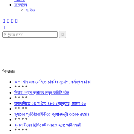
অন্যান্য
ছবিঘর
শিরোনাম
আগা খান একাডেমিতে চাকরির সুযোগ, কর্মস্থল ঢাকা
* * * *
দিরাই প্রেস ক্লাবের নতুন কমিটি গঠন
* * * *
রাজধানীতে ২৪ ঘণ্টায় ৪৮৫ গ্রেপ্তার, মামলা ৫০
* * * *
ড্যাবের প্রতিষ্ঠাবার্ষিকীতে প্রধানমন্ত্রী তারেক রহমান
* * * *
ব্যবসায়ীদের সিন্ডিকেট ভাঙতে হবে: আইনমন্ত্রী
* * * *