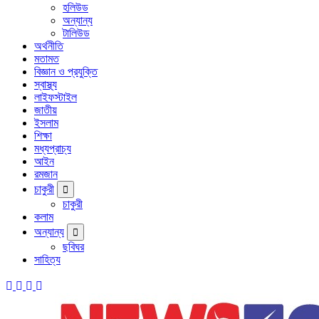
হলিউড
অন্যান্য
টালিউড
অর্থনীতি
মতামত
বিজ্ঞান ও প্রযুক্তি
স্বাস্থ্য
লাইফস্টাইল
জাতীয়
ইসলাম
শিক্ষা
মধ্যপ্রাচ্য
আইন
রমজান
চাকুরী
চাকুরী
কলাম
অন্যান্য
ছবিঘর
সাহিত্য