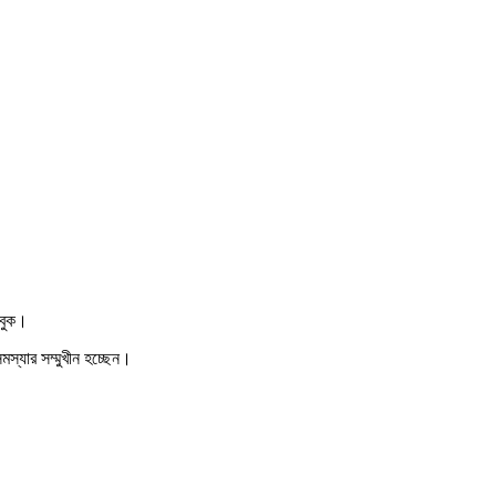
েসবুক।
সমস্যার সম্মুখীন হচ্ছেন।