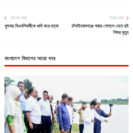
আগের খবর
পরের খবর
খুলনায় বিএনপিকর্মীকে গুলি করে হত্যা
চাঁপাইনবাবগঞ্জে পদ্মায় গোসলে নেমে দুই
শিশুর মৃত্যু
বাংলাদেশ বিভাগের আরো খবর