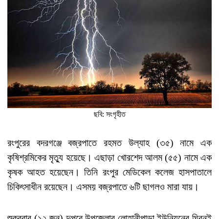
ছবি: সংগৃহীত
রংপুরের বদরগঞ্জে বজ্রপাতে রহমত উল্যাহ (৩৫) নামে এক
কৃষিশ্রমিকের মৃত্যু হয়েছে। এছাড়া খোরশেদ আলম (৫৫) নামে এক
কৃষক আহত হয়েছেন। তিনি রংপুর মেডিকেল কলেজ হাসপাতালে
চিকিৎসাধীন রয়েছেন। এসময় বজ্রপাতে ৬টি ছাগল‌ও মারা যায়।
শুক্রবার (১২ জুন) দুপুরে উপজেলার লোহানীপাড়া ইউনিয়নের ঘিরন‌ই