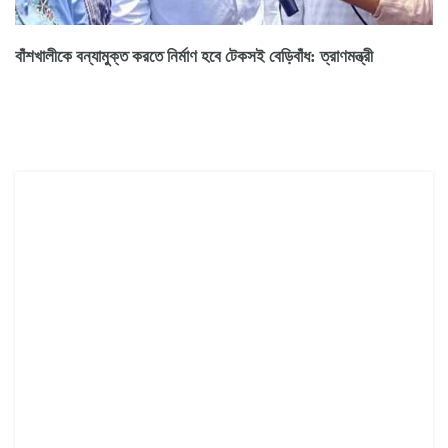
বাঁশখালীকে বন্যামুক্ত করতে নির্মাণ হবে টেকসই বেড়িবাঁধ: ত্রাণমন্ত্রী