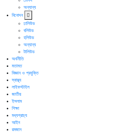
টেনিস
অন্যান্য
বিনোদন
ঢালিউড
বলিউড
হলিউড
অন্যান্য
টালিউড
অর্থনীতি
মতামত
বিজ্ঞান ও প্রযুক্তি
স্বাস্থ্য
লাইফস্টাইল
জাতীয়
ইসলাম
শিক্ষা
মধ্যপ্রাচ্য
আইন
রমজান