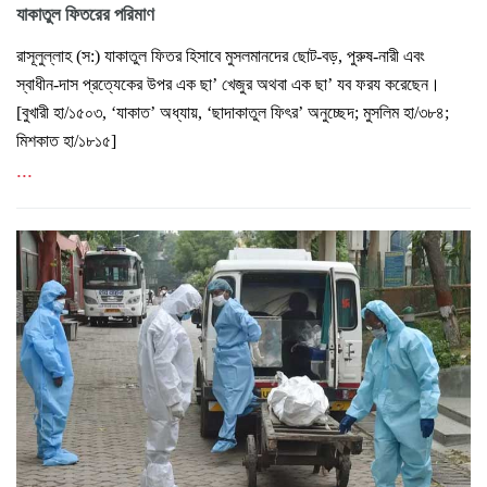
যাকাতুল ফিতরের পরিমাণ
রাসূলুল্লাহ (স:) যাকাতুল ফিতর হিসাবে মুসলমানদের ছোট-বড়, পুরুষ-নারী এবং
স্বাধীন-দাস প্রত্যেকের উপর এক ছা’ খেজুর অথবা এক ছা’ যব ফরয করেছেন।
[বুখারী হা/১৫০৩, ‘যাকাত’ অধ্যায়, ‘ছাদাকাতুল ফিৎর’ অনুচ্ছেদ; মুসলিম হা/৩৮৪;
মিশকাত হা/১৮১৫]
...