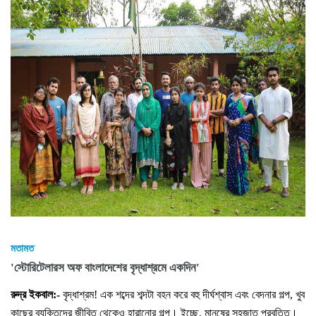
মতামত
'স্টোরিটেলারস অফ বাংলাদেশের বৃদ্ধাশ্রমে একদিন'
রুদ্র ইকবাল:-
বৃদ্ধাশ্রম! এক শব্দের শব্দটা বহন করে বহু দীর্ঘশ্বাস এবং বেদনার গল্প, খুব
কাছের ব্যক্তিদের জীবিত থেকেও হারানোর গল্প। ইচ্ছে, মানুষের সহজাত প্রবৃত্তি।