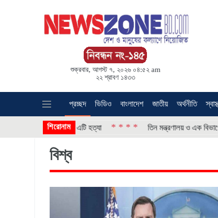
শুক্রবার, আগস্ট ৭, ২০২৬ ০৪:৫২ am
২২ শ্রাবণ ১৪৩৩
প্রচ্ছদ
ভিডিও
বাংলাদেশ
জাতীয়
অর্থনীতি
স্বাস্
শিরোনাম
* * * *
* * 
অভিযোগ এটি হত্যা
তিন মন্ত্রণালয় ও এক বিভাগে নতুন সচিব
বিশ্ব