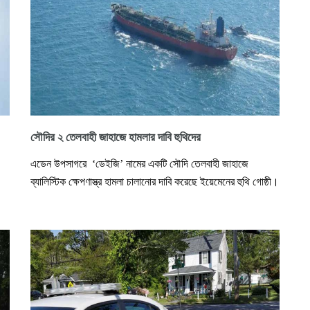
সৌদির ২ তেলবাহী জাহাজে হামলার দাবি হুথিদের
এডেন উপসাগরে ‘ডেইজি’ নামের একটি সৌদি তেলবাহী জাহাজে
ব্যালিস্টিক ক্ষেপণাস্ত্র হামলা চালানোর দাবি করেছে ইয়েমেনের হুথি গোষ্ঠী।