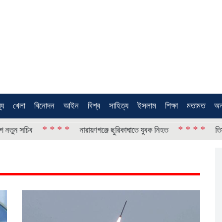
থ্য
খেলা
বিনোদন
আইন
বিশ্ব
সাহিত্য
ইসলাম
শিক্ষা
মতামত
অন
* *
* * * *
নারায়ণগঞ্জে ছুরিকাঘাতে যুবক নিহত
তিস্তার পানি কমলেও ভা