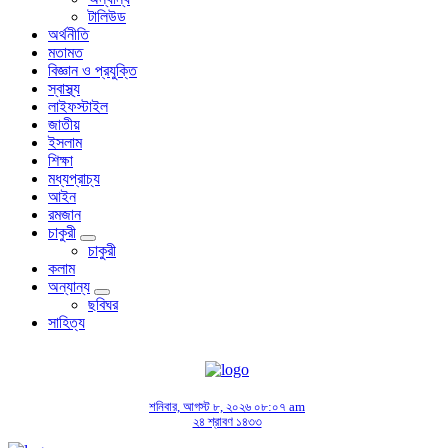
টালিউড
অর্থনীতি
মতামত
বিজ্ঞান ও প্রযুক্তি
স্বাস্থ্য
লাইফস্টাইল
জাতীয়
ইসলাম
শিক্ষা
মধ্যপ্রাচ্য
আইন
রমজান
চাকুরী
চাকুরী
কলাম
অন্যান্য
ছবিঘর
সাহিত্য
শনিবার, আগস্ট ৮, ২০২৬ ০৮:০৭ am
২৪ শ্রাবণ ১৪৩৩