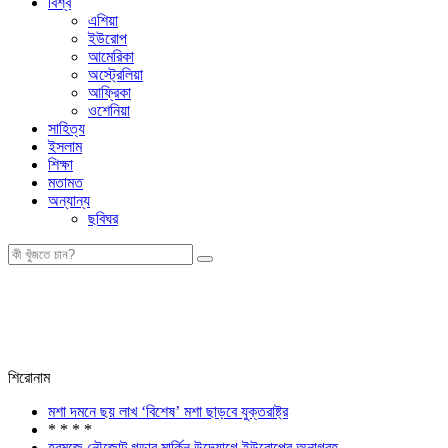
বিশ্ব
এশিয়া
ইউরোপ
আমেরিকা
অস্ট্রেলিয়া
আফ্রিকা
ওশেনিয়া
সাহিত্য
ইসলাম
শিক্ষা
মতামত
অন্যান্য
ছবিঘর
শিরোনাম
মশা দমনে ছয় লাখ ‘বিশেষ’ মশা ছাড়বে যুক্তরাষ্ট্র
* * * *
হরমুজে নৌজোট গড়ার মার্কিন উদ্যোগে ইউরোপের অনাগ্রহ