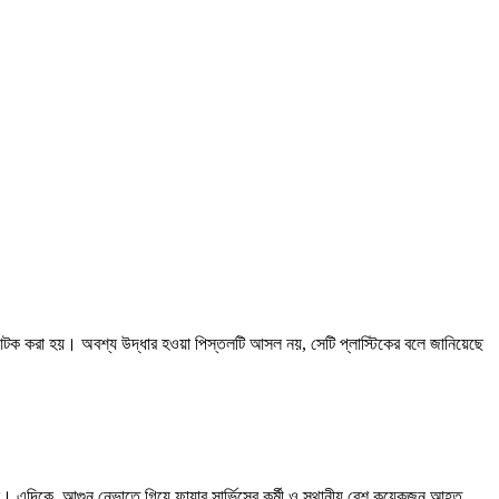
 আটক করা হয়। অবশ্য উদ্ধার হওয়া পিস্তলটি আসল নয়, সেটি প্লাস্টিকের বলে জানিয়েছে
আনে। এদিকে, আগুন নেভাতে গিয়ে ফায়ার সার্ভিসের কর্মী ও স্থানীয় বেশ কয়েকজন আহত