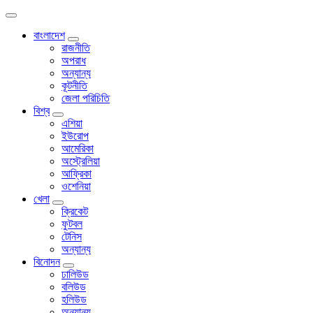
বাংলাদেশ
রাজনীতি
অপরাধ
অন্যান্য
কূটনীতি
জেলা পরিচিতি
বিশ্ব
এশিয়া
ইউরোপ
আমেরিকা
অস্ট্রেলিয়া
আফ্রিকা
ওশেনিয়া
খেলা
ক্রিকেট
ফুটবল
টেনিস
অন্যান্য
বিনোদন
ঢালিউড
বলিউড
হলিউড
অন্যান্য