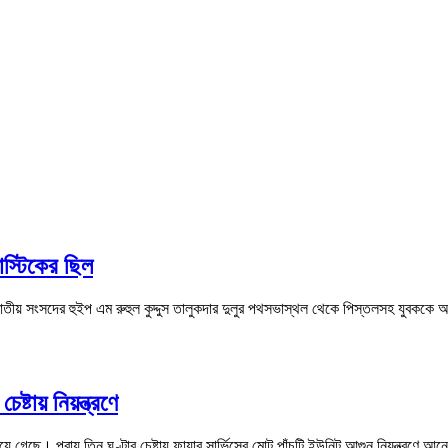
াস্টিকের ছিল
জাতীয় সংসদের হুইপ এম রুহুল কুদ্দুস তালুকদার দুলুর পথসভাস্থল থেকে পিস্তলসহ যুবককে
ষ্টায় নিয়ন্ত্রণে
গেছে। প্রায় তিন ঘণ্টার চেষ্টায় ফায়ার সার্ভিসের মোট পাঁচটি ইউনিট আগুন নিয়ন্ত্রণে 