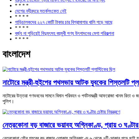
* * * *
দেশের নদীবন্দরে সতর্কসংকেত নেই
* * * *
গাড়িচালকদের ২২৭ কোটি টাকার চার বিশ্রামাগার খালি পড়ে আছে
* * * *
বর্জ্য না পুড়িয়েই বিদ্যুৎসহ বহুমুখী পণ্য উৎপাদনের মেগা পরিকল্পনা
* * * *
বাংলাদেশ
নাটোরে মন্ত্রী-হুইপের পথসভায় আটক যুবকের পিস্তলটি প্ল
নাটোরের উত্তরা গণভবনের সামনে বিমান পরিবহন ও পর্যটনমন্ত্রী আফরোজা খানম রিতা ও 
পুলিশ।
নেত্রকোনা বড় বাজারে ভয়াবহ অগ্নিকাণ্ড, প্রায় ৩ ঘণ্টার চে
নেত্রকোনা পৌর শহরের বড় বাজার এলাকায় অগ্নিকাণ্ডে ৬ থেকে ৭টি দোকান পুড়ে ছাই হয়ে 