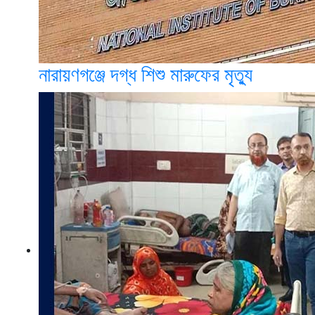
নারায়ণগঞ্জে দগ্ধ শিশু মারুফের মৃত্যু