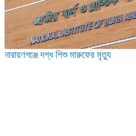
নারায়ণগঞ্জে দগ্ধ শিশু মারুফের মৃত্যু