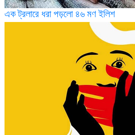
এক ট্রলারে ধরা পড়লো ৪৬ মণ ইলিশ