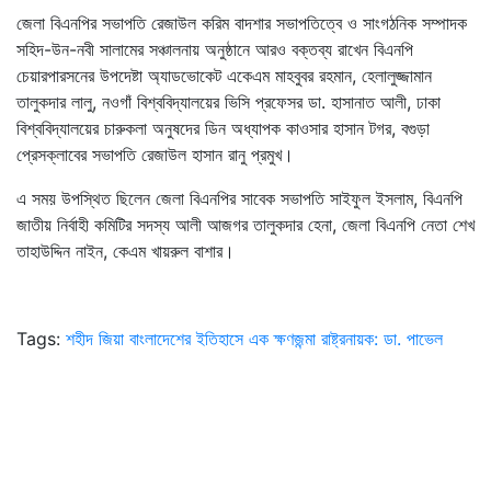
জেলা বিএনপির সভাপতি রেজাউল করিম বাদশার সভাপতিত্বে ও সাংগঠনিক সম্পাদক
সহিদ-উন-নবী সালামের সঞ্চালনায় অনুষ্ঠানে আরও বক্তব্য রাখেন বিএনপি
চেয়ারপারসনের উপদেষ্টা অ্যাডভোকেট একেএম মাহবুবর রহমান, হেলালুজ্জামান
তালুকদার লালু, নওগাঁ বিশ্ববিদ্যালয়ের ভিসি প্রফেসর ডা. হাসানাত আলী, ঢাকা
বিশ্ববিদ্যালয়ের চারুকলা অনুষদের ডিন অধ্যাপক কাওসার হাসান টগর, বগুড়া
প্রেসক্লাবের সভাপতি রেজাউল হাসান রানু প্রমুখ।
এ সময় উপস্থিত ছিলেন জেলা বিএনপির সাবেক সভাপতি সাইফুল ইসলাম, বিএনপি
জাতীয় নির্বাহী কমিটির সদস্য আলী আজগর তালুকদার হেনা, জেলা বিএনপি নেতা শেখ
তাহাউদ্দিন নাইন, কেএম খায়রুল বাশার।
Tags:
শহীদ জিয়া বাংলাদেশের ইতিহাসে এক ক্ষণজন্মা রাষ্ট্রনায়ক: ডা. পাভেল