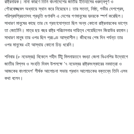
রাষ্ট্রনায়ক। নানা কারণে তিনি বাংলাদেশের জাতীয় ইতিহাসের গুরুত্বপূর্ণ ও
গৌরবোজ্জ্বল অধ্যায়ে স্থান করে নিয়েছেন। তার সততা, নিষ্ঠা, গভীর দেশপ্রেম,
পরিশ্রমপ্রিয়তাসহ প্রভৃতি গুণাবলি এ দেশের গণমানুষের হৃদয়কে স্পর্শ করেছিল।
সাধারণ মানুষের কাছে তার যে গ্রহণযোগ্যতা ছিল অন্য কোনো রাষ্ট্রনায়কের ভাগ্যে
তা জোটেনি। মাত্র ছয় বছর রাষ্ট্র পরিচালনার দায়িত্ব পেয়েছিলেন জিয়াউর রহমান।
সাধারণ মানুষ তার ওপর ছিল প্রচণ্ড আস্থাশীল। জীবনের শেষ দিন পর্যন্ত তার
ওপর মানুষের এই আস্থায় কোনো চিড় ধরেনি।
শনিবার (৮ নভেম্বর) বিকেলে শহীদ টিটু মিলনায়তনে বগুড়া জেলা বিএনপির উদ্যোগে
জাতীয় বিপ্লব ও সংহতি দিবস উপলক্ষে ‘৭ নভেম্বর রাষ্ট্রসংস্কারের নবযাত্রা ও
আজকের বাংলাদেশ’ শীর্ষক আলোচনা সভায় প্রধান আলোচকের বক্তব্যে তিনি এসব
কথা বলেন।