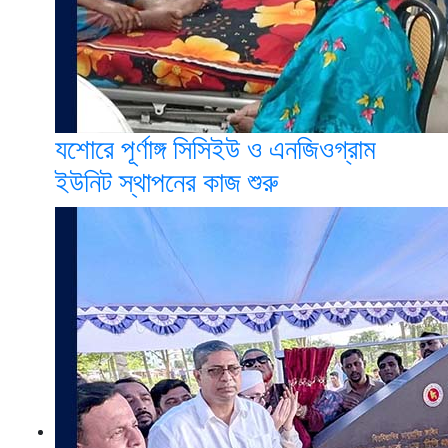
যশোরে পূর্ণাঙ্গ সিসিইউ ও এনজিওগ্রাম
ইউনিট স্থাপনের কাজ শুরু