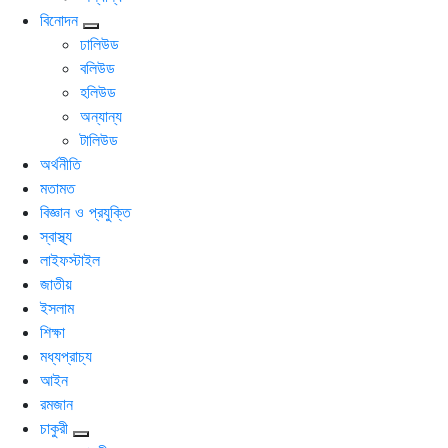
বিনোদন
ঢালিউড
বলিউড
হলিউড
অন্যান্য
টালিউড
অর্থনীতি
মতামত
বিজ্ঞান ও প্রযুক্তি
স্বাস্থ্য
লাইফস্টাইল
জাতীয়
ইসলাম
শিক্ষা
মধ্যপ্রাচ্য
আইন
রমজান
চাকুরী