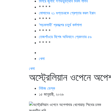
মিশরে জুলাই গণঅভ্যুত্থান দিবস পালন
* * * *
মোসাদের ২১ গুপ্তচরকে গ্রেপ্তার করল ইরান
* * * *
‘সড়কসাথী’ প্রকল্পের চতুর্থ কর্মশালা
* * * *
তেজগাঁওয়ে বিশেষ অভিযানে গ্রেফতার ৫৬
* * * *
খেলা
খেলা
অস্ট্রেলিয়ান ওপেনে অপে
নিউজ ডেস্ক
১৫ জানুয়ারী, ২০২৬
সংগ্রহীত ছবি