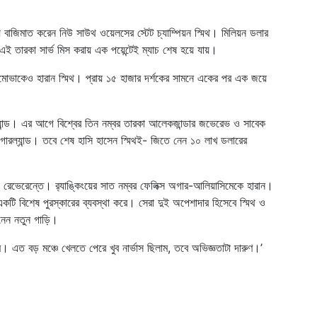
য়ে বাজিমাত করেন নিউ সাউথ ওয়েলসের স্টেট চ্যাম্পিয়ন স্মিথ। মিলিয়ন ডলার
। এই তারকা সার্ভ মিস করায় এক পয়েন্টেই ম্যাচ শেষ হয়ে যায়।
িসিমোভাকেও হারান স্মিথ। প্রায় ১৫ হাজার দর্শকের সামনে একের পর এক জয়ে
ল্যান্ড। এর আগে বিশ্বের তিন নম্বর তারকা আলেকজান্ডার জভেরেভ ও সাবেক
রল্যান্ড। তবে শেষ হাসি হাসেন স্মিথই- জিতে নেন ১০ লাখ ডলারের
যালেক রেভেরেন্তে। র‍্যাঙ্কিংয়ের সাত নম্বর ফেলিক্স অগার-আলিয়াসিমেকে হারান।
য একটি বিশেষ পুরস্কারের ব্যবস্থা করে। সেরা দুই অপেশাদার হিসেবে স্মিথ ও
নেন নতুন গাড়ি।
। এত বড় মঞ্চে খেলতে পেরে খুব নার্ভাস ছিলাম, তবে অভিজ্ঞতাটা দারুণ।’