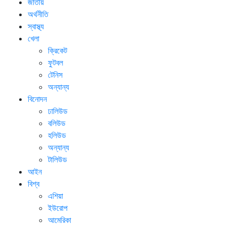
জাতীয়
অর্থনীতি
স্বাস্থ্য
খেলা
ক্রিকেট
ফুটবল
টেনিস
অন্যান্য
বিনোদন
ঢালিউড
বলিউড
হলিউড
অন্যান্য
টালিউড
আইন
বিশ্ব
এশিয়া
ইউরোপ
আমেরিকা