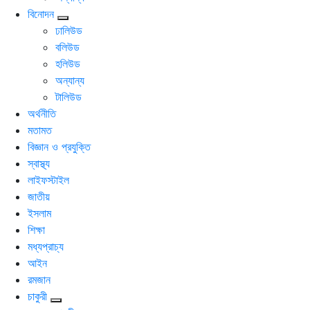
বিনোদন
ঢালিউড
বলিউড
হলিউড
অন্যান্য
টালিউড
অর্থনীতি
মতামত
বিজ্ঞান ও প্রযুক্তি
স্বাস্থ্য
লাইফস্টাইল
জাতীয়
ইসলাম
শিক্ষা
মধ্যপ্রাচ্য
আইন
রমজান
চাকুরী