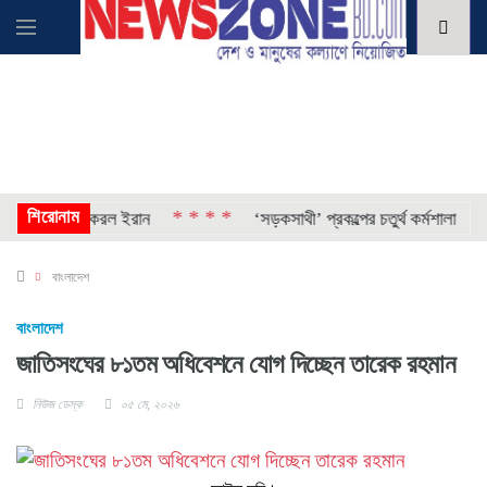
শিরোনাম
* * * *
* * 
 গ্রেপ্তার করল ইরান
‘সড়কসাথী’ প্রকল্পের চতুর্থ কর্মশালা
বাংলাদেশ
বাংলাদেশ
জাতিসংঘের ৮১তম অধিবেশনে যোগ দিচ্ছেন তারেক রহমান
নিউজ ডেস্ক
০৫ মে, ২০২৬