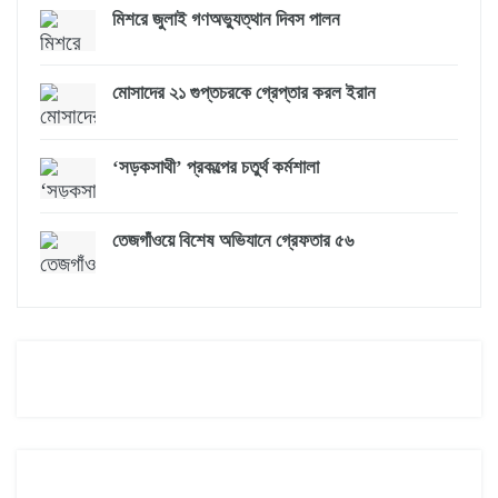
মিশরে জুলাই গণঅভ্যুত্থান দিবস পালন
মোসাদের ২১ গুপ্তচরকে গ্রেপ্তার করল ইরান
‘সড়কসাথী’ প্রকল্পের চতুর্থ কর্মশালা
তেজগাঁওয়ে বিশেষ অভিযানে গ্রেফতার ৫৬