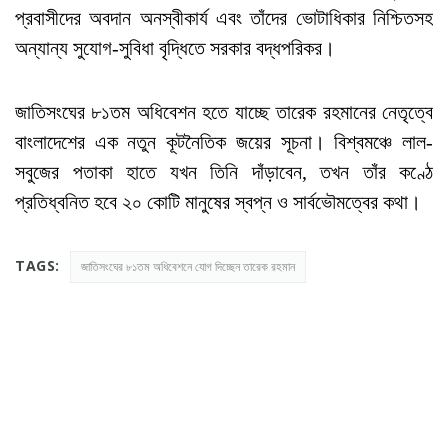
প্রবাসীদের অবদান অনস্বীকার্য এবং তাঁদের ভোটাধিকার নিশ্চিতসহ
অন্যান্য সুযোগ-সুবিধা বৃদ্ধিতে সরকার বদ্ধপরিকর।
জাতিসংঘের ৮১তম অধিবেশন হতে যাচ্ছে তারেক রহমানের নেতৃত্বে
বাংলাদেশের এক নতুন কূটনৈতিক জয়ের সূচনা। বিশ্বমঞ্চে লাল-
সবুজের পতাকা হাতে যখন তিনি দাঁড়াবেন, তখন তাঁর কণ্ঠে
প্রতিধ্বনিত হবে ২০ কোটি মানুষের স্বপ্ন ও সার্বভৌমত্বের কথা।
TAGS:
জাতিসংঘের ৮১তম অধিবেশনে যোগ দিচ্ছেন তারেক রহমান