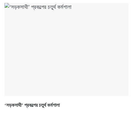
‘সড়কসাথী’ প্রকল্পের চতুর্থ কর্মশালা