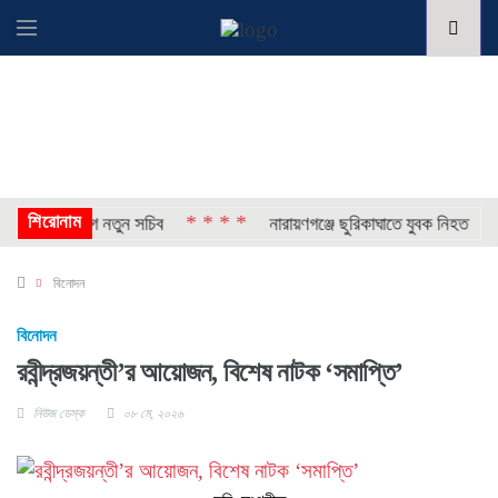
শিরোনাম
* * * *
* *
 ও এক বিভাগে নতুন সচিব
নারায়ণগঞ্জে ছুরিকাঘাতে যুবক নিহত
বিনোদন
বিনোদন
রবীন্দ্রজয়ন্তী’র আয়োজন, বিশেষ নাটক ‘সমাপ্তি’
নিউজ ডেস্ক
০৮ মে, ২০২৬