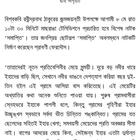
ছবি: সংগৃহীত
বিশ্বকবি রবীন্দ্রনাথ ঠাকুরের জন্মজয়ন্তী উপলক্ষে আগামী ৮ মে রাত
১০টা ৩০ মিনিটে মাছরাঙা টেলিভিশনে প্রচারিত হবে বিশেষ নাটক
‘সমাপ্তি’। তার জনপ্রিয় ছোটগল্প ‘সমাপ্তি’ অবলম্বনে নাটকটি
নির্মাণ করেছেন শ্রাবণী ফেরদৌস।
‘তাহাদেরই নূতন প্রতিবেশিনীর মেয়ে মৃন্ময়ী। দূরে বড় নদীর ধারে
ইহাদের বাড়ি ছিল, সেখানে নদীর ভাঙনে দেশত্যাগ করিয়া বছর দুই-
তিন হইল এই গ্রামে আসিয়া বাস করিতেছে। এই মেয়েটির
অখ্যাতির কথা অনেক শুনিতে পাওয়া যায়। পুরুষ গ্রামবাসীরা
স্নেহভরে ইহাকে পাগলী বলে, কিন্তু গ্রামের গৃহিণীরা ইহার
উচ্ছৃঙ্খল স্বভাবে সর্বদা ভীত চিন্তিত শঙ্কান্বিত। গ্রামের যত
ছেলেদের সহিতই ইহার খেলা; সমবয়সী মেয়েদের প্রতি অবজ্ঞার সীমা
নাই। বাপের আদরের মেয়ে কিনা, সেইজন্য ইহার এতটা দুর্দান্ত