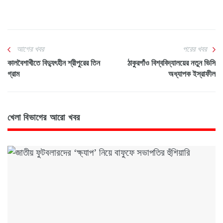
আগের খবর
পরের খবর
কালবৈশাখীতে বিদ্যুৎহীন শ্রীপুরের তিন
ঠাকুরগাঁও বিশ্ববিদ্যালয়ের নতুন ভিসি
গ্রাম
অধ্যাপক ইস্রাফীল
খেলা বিভাগের আরো খবর