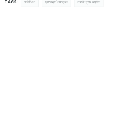
TAGS:
আইপিএল
চ্যালেঞ্জার্স বেঙ্গালুরুর
লখনৌ সুপার জায়ান্টস