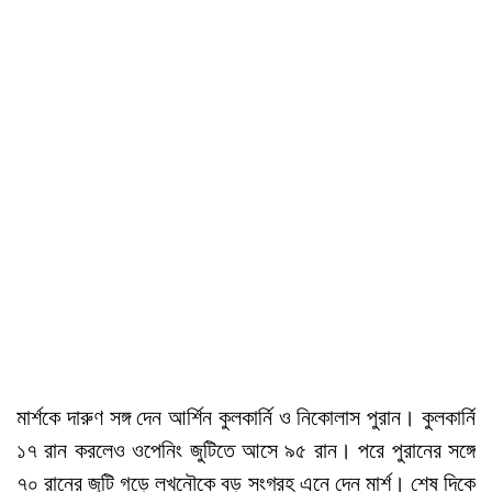
মার্শকে দারুণ সঙ্গ দেন আর্শিন কুলকার্নি ও নিকোলাস পুরান। কুলকার্নি
১৭ রান করলেও ওপেনিং জুটিতে আসে ৯৫ রান। পরে পুরানের সঙ্গে
৭০ রানের জুটি গড়ে লখনৌকে বড় সংগ্রহ এনে দেন মার্শ। শেষ দিকে