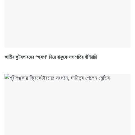
জাতীয় ফুটবলারদের ‘ক্ষ্যাপ’ নিয়ে বাফুফে সভাপতির হুঁশিয়ারি