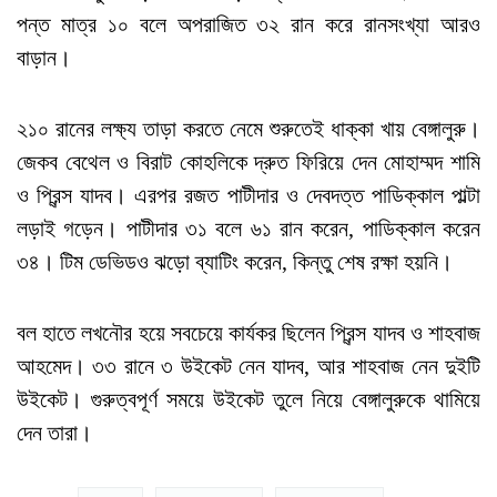
পন্ত মাত্র ১০ বলে অপরাজিত ৩২ রান করে রানসংখ্যা আরও
বাড়ান।
২১০ রানের লক্ষ্য তাড়া করতে নেমে শুরুতেই ধাক্কা খায় বেঙ্গালুরু।
জেকব বেথেল ও বিরাট কোহলিকে দ্রুত ফিরিয়ে দেন মোহাম্মদ শামি
ও প্রিন্স যাদব। এরপর রজত পাটীদার ও দেবদত্ত পাডিক্কাল পাল্টা
লড়াই গড়েন। পাটীদার ৩১ বলে ৬১ রান করেন, পাডিক্কাল করেন
৩৪। টিম ডেভিডও ঝড়ো ব্যাটিং করেন, কিন্তু শেষ রক্ষা হয়নি।
বল হাতে লখনৌর হয়ে সবচেয়ে কার্যকর ছিলেন প্রিন্স যাদব ও শাহবাজ
আহমেদ। ৩৩ রানে ৩ উইকেট নেন যাদব, আর শাহবাজ নেন দুইটি
উইকেট। গুরুত্বপূর্ণ সময়ে উইকেট তুলে নিয়ে বেঙ্গালুরুকে থামিয়ে
দেন তারা।