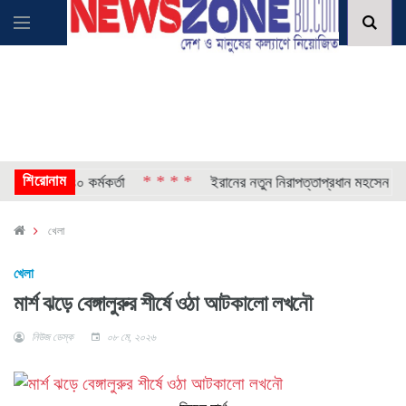
শিরোনাম
* * * *
্ছেন আরও ৪০ কর্মকর্তা
ইরানের নতুন নিরাপত্তাপ্রধান মহসেন রেজাই
খেলা
খেলা
মার্শ ঝড়ে বেঙ্গালুরুর শীর্ষে ওঠা আটকালো লখনৌ
নিউজ ডেস্ক
০৮ মে, ২০২৬