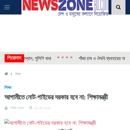
শিরোনাম
* * * *
্যের অবস্থান, পুলিশি বাধা
গাঁজা চাষ ও ঔষধি ব্যবহারের অনুমতি দি
শিক্ষা
শিক্ষা
আগামীতে নোট-গাইডের দরকার হবে না: শিক্ষামন্ত্রী
নিউজ ডেস্ক
০৮ মে, ২০২৬