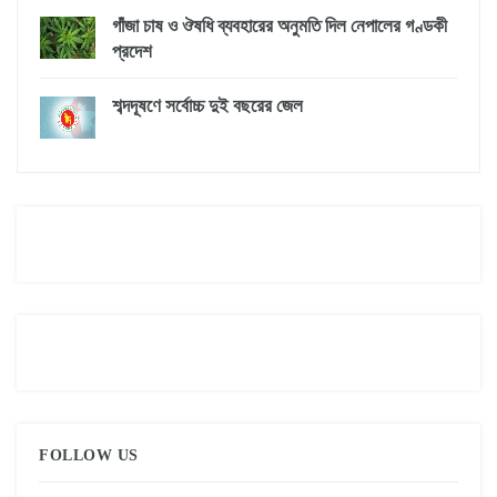
গাঁজা চাষ ও ঔষধি ব্যবহারের অনুমতি দিল নেপালের গণ্ডকী
প্রদেশ
শব্দদূষণে সর্বোচ্চ দুই বছরের জেল
FOLLOW US