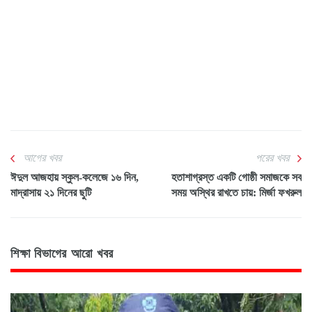
আগের খবর
পরের খবর
ঈদুল আজহায় স্কুল-কলেজে ১৬ দিন,
হতাশাগ্রস্ত একটি গোষ্ঠী সমাজকে সব
মাদ্রাসায় ২১ দিনের ছুটি
সময় অস্থির রাখতে চায়: মির্জা ফখরুল
শিক্ষা বিভাগের আরো খবর