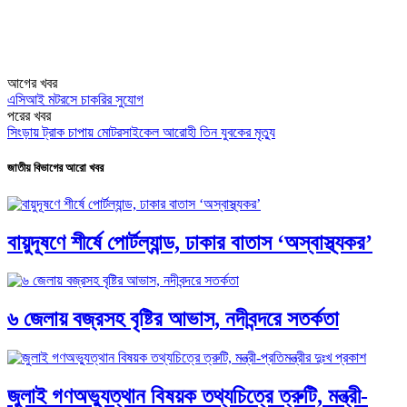
আগের খবর
এসিআই মটরসে চাকরির সুযোগ
পরের খবর
সিংড়ায় ট্রাক চাপায় মোটরসাইকেল আরোহী তিন যুবকের মৃত্যু
জাতীয় বিভাগের আরো খবর
বায়ুদূষণে শীর্ষে পোর্টল্যান্ড, ঢাকার বাতাস ‘অস্বাস্থ্যকর’
৬ জেলায় বজ্রসহ বৃষ্টির আভাস, নদীবন্দরে সতর্কতা
জুলাই গণঅভ্যুত্থান বিষয়ক তথ্যচিত্রে ত্রুটি, মন্ত্রী-