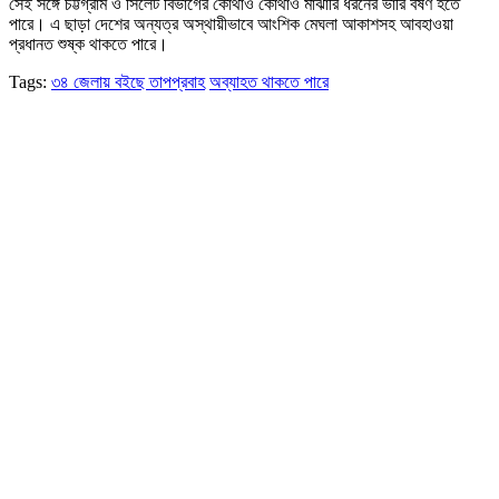
সেই সঙ্গে চট্টগ্রাম ও সিলেট বিভাগের কোথাও কোথাও মাঝারি ধরনের ভারি বর্ষণ হতে
পারে। এ ছাড়া দেশের অন্যত্র অস্থায়ীভাবে আংশিক মেঘলা আকাশসহ আবহাওয়া
প্রধানত শুষ্ক থাকতে পারে।
Tags:
৩৪ জেলায় বইছে তাপপ্রবাহ
অব্যাহত থাকতে পারে