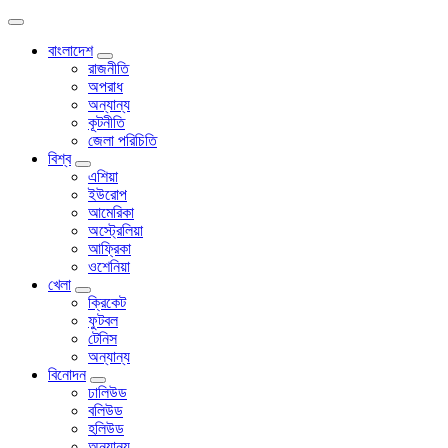
বাংলাদেশ
রাজনীতি
অপরাধ
অন্যান্য
কূটনীতি
জেলা পরিচিতি
বিশ্ব
এশিয়া
ইউরোপ
আমেরিকা
অস্ট্রেলিয়া
আফ্রিকা
ওশেনিয়া
খেলা
ক্রিকেট
ফুটবল
টেনিস
অন্যান্য
বিনোদন
ঢালিউড
বলিউড
হলিউড
অন্যান্য