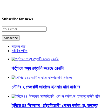
Subscribe for news
সর্বশেষ খবর
সর্বাধিক পঠিত
পর্তুগালে ওষুধ রপ্তানি করেছে রেনাটা
সৌদির ২ তেলবাহী জাহাজে হামলার দাবি হুথিদের
ইবিতে ৪৪ শিক্ষকের ‘রাষ্ট্রবিরোধী’ গোপন কর্মকাণ্ড, তদন্তে