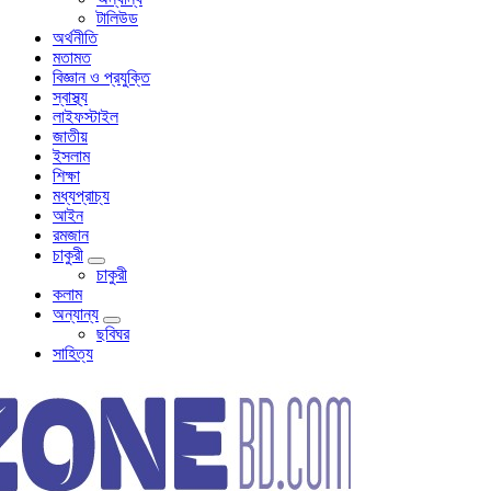
টালিউড
অর্থনীতি
মতামত
বিজ্ঞান ও প্রযুক্তি
স্বাস্থ্য
লাইফস্টাইল
জাতীয়
ইসলাম
শিক্ষা
মধ্যপ্রাচ্য
আইন
রমজান
চাকুরী
চাকুরী
কলাম
অন্যান্য
ছবিঘর
সাহিত্য