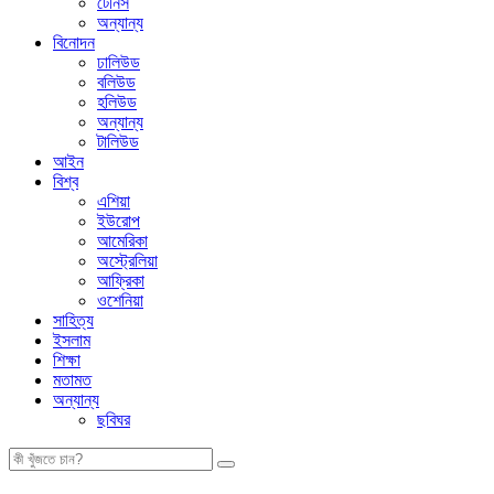
টেনিস
অন্যান্য
বিনোদন
ঢালিউড
বলিউড
হলিউড
অন্যান্য
টালিউড
আইন
বিশ্ব
এশিয়া
ইউরোপ
আমেরিকা
অস্ট্রেলিয়া
আফ্রিকা
ওশেনিয়া
সাহিত্য
ইসলাম
শিক্ষা
মতামত
অন্যান্য
ছবিঘর