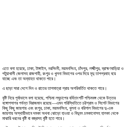
এতে বলা হয়েছে, ঢাকা, টাঙ্গাইল, নরসিংদী, ময়মনসিংহ, চাঁদপুর, লক্ষ্মীপুর, ব্রাহ্মণবাড়িয়া ও
পটুয়াখালী জেলাসহ রাজশাহী, রংপুর ও খুলনা বিভাগের ওপর দিয়ে মৃদু তাপপ্রবাহ বয়ে
যাচ্ছে এবং তা অব্যাহত থাকতে পারে।
এ ছাড়া সারা দেশে দিন ও রাতের তাপমাত্রা প্রায় অপরিবর্তিত থাকতে পারে।
বৃষ্টি নিয়ে পূর্বাভাসে বলা হয়েছে, পশ্চিমা লঘুচাপের বর্ধিতাংশটি পশ্চিমবঙ্গ থেকে উত্তর
বঙ্গোপসাগর পর্যন্ত বিরাজমান রয়েছে—এমন পরিস্থিতিতে চট্টগ্রাম ও সিলেট বিভাগের
কিছু কিছু জায়গায় এবং রংপুর, ঢাকা, ময়মনসিংহ, খুলনা ও বরিশাল বিভাগের দু-এক
জায়গায় অস্থায়ীভাবে দমকা অথবা ঝোড়ো হাওয়া ও বিদ্যুৎ চমকানোসহ হালকা থেকে
মাঝারি ধরনের বৃষ্টি বা বজ্রসহ বৃষ্টি হতে পারে।