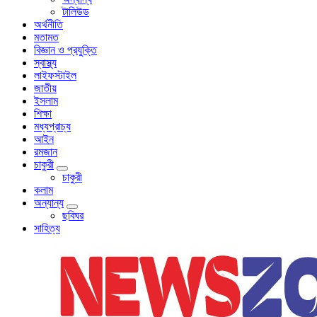
টালিউড
অর্থনীতি
মতামত
বিজ্ঞান ও প্রযুক্তি
স্বাস্থ্য
লাইফস্টাইল
জাতীয়
ইসলাম
শিক্ষা
মধ্যপ্রাচ্য
আইন
রমজান
চাকুরী
চাকুরী
কলাম
অন্যান্য
ছবিঘর
সাহিত্য