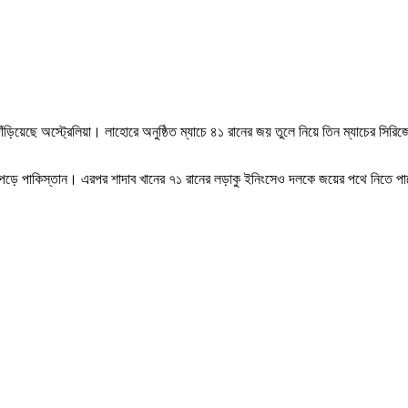
রে দাঁড়িয়েছে অস্ট্রেলিয়া। লাহোরে অনুষ্ঠিত ম্যাচে ৪১ রানের জয় তুলে নিয়ে তিন ম্যাচে
পে পড়ে পাকিস্তান। এরপর শাদাব খানের ৭১ রানের লড়াকু ইনিংসেও দলকে জয়ের পথে নিতে পা