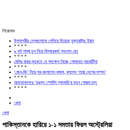
শিরোনাম
উপসাগরীয় দেশগুলোকে লেলিয়ে দিয়েছে যুক্তরাষ্ট্র: ইরান
* * * *
৯ ফুট লম্বা চুল নিয়ে বিশ্বরেকর্ড গড়লেন রেনু
* * * *
মেসির বাবার মৃত্যুতে যে পদক্ষেপ নিচ্ছে শোকাহত আর্জেন্টিনা
* * * *
‘জেন-জি’ নিয়ে সুর বদলালেন কঙ্গনা, বললেন ‘তারা দেশের সম্পদ’
* * * *
আফতাবনগরে ‘দুরন্ত স্পোর্টস গ্যালারি’র নতুন শোরুম চালু
* * * *
খেলা
খেলা
পাকিস্তানকে হারিয়ে ১-১ সমতায় ফিরল অস্ট্রেলিয়া