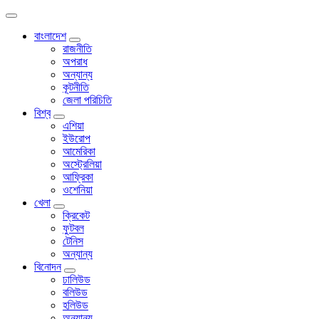
বাংলাদেশ
রাজনীতি
অপরাধ
অন্যান্য
কূটনীতি
জেলা পরিচিতি
বিশ্ব
এশিয়া
ইউরোপ
আমেরিকা
অস্ট্রেলিয়া
আফ্রিকা
ওশেনিয়া
খেলা
ক্রিকেট
ফুটবল
টেনিস
অন্যান্য
বিনোদন
ঢালিউড
বলিউড
হলিউড
অন্যান্য