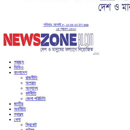
শনিবার, আগস্ট ৮, ২০২৬ ২৩:৪৭ pm
২৪ শ্রাবণ ১৪৩৩
প্রচ্ছদ
ভিডিও
বাংলাদেশ
রাজনীতি
অপরাধ
অন্যান্য
কূটনীতি
জেলা পরিচিতি
জাতীয়
অর্থনীতি
স্বাস্থ্য
খেলা
ক্রিকেট
ফুটবল