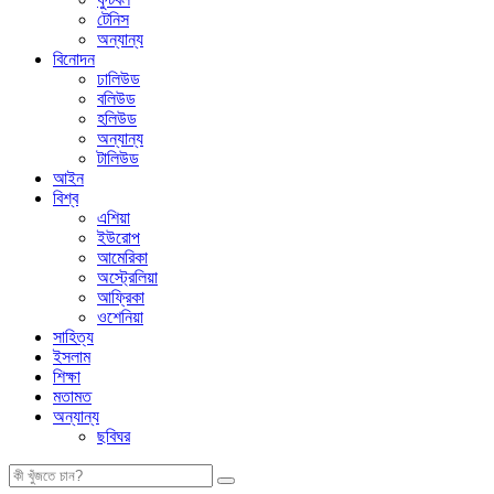
টেনিস
অন্যান্য
বিনোদন
ঢালিউড
বলিউড
হলিউড
অন্যান্য
টালিউড
আইন
বিশ্ব
এশিয়া
ইউরোপ
আমেরিকা
অস্ট্রেলিয়া
আফ্রিকা
ওশেনিয়া
সাহিত্য
ইসলাম
শিক্ষা
মতামত
অন্যান্য
ছবিঘর