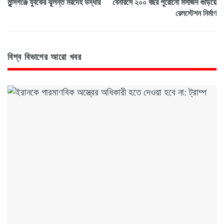
মুন্সিগঞ্জে যুবকের ঝুলন্ত মরদেহ উদ্ধার
বেনারসে ২০০ বছর পুরোনো মসজিদ গুড়িয়ে
রেলস্টেশন নির্মাণ
বিশ্ব বিভাগের আরো খবর