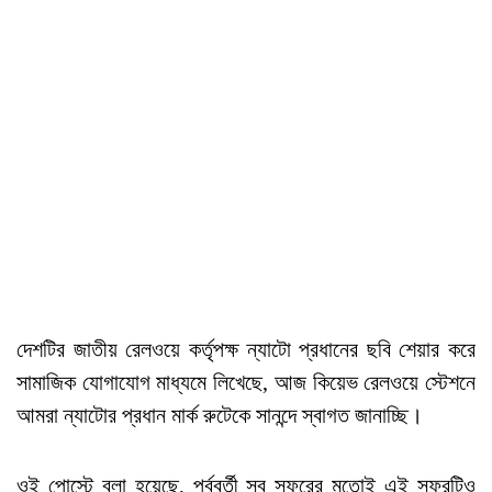
দেশটির জাতীয় রেলওয়ে কর্তৃপক্ষ ন্যাটো প্রধানের ছবি শেয়ার করে
সামাজিক যোগাযোগ মাধ্যমে লিখেছে, আজ কিয়েভ রেলওয়ে স্টেশনে
আমরা ন্যাটোর প্রধান মার্ক রুটেকে সানন্দে স্বাগত জানাচ্ছি।
ওই পোস্টে বলা হয়েছে, পূর্ববর্তী সব সফরের মতোই এই সফরটিও