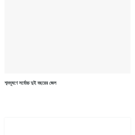
শব্দদূষণে সর্বোচ্চ দুই বছরের জেল