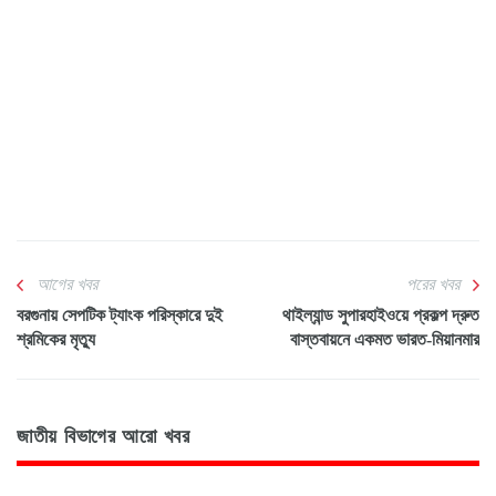
আগের খবর
পরের খবর
বরগুনায় সেপটিক ট্যাংক পরিস্কারে দুই
থাইল্যান্ড সুপারহাইওয়ে প্রকল্প দ্রুত
শ্রমিকের মৃত্যু
বাস্তবায়নে একমত ভারত-মিয়ানমার
জাতীয় বিভাগের আরো খবর