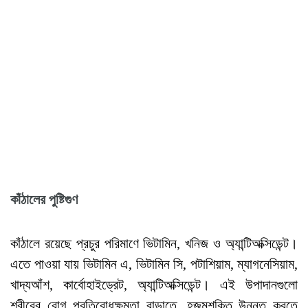
কাঁঠালের
পুষ্টিগুণ
কাঁঠালে রয়েছে প্রচুর পরিমাণে ভিটামিন, খনিজ ও অ্যান্টিঅক্সিডেন্ট।
এতে পাওয়া যায় ভিটামিন এ, ভিটামিন সি, পটাশিয়াম, ম্যাগনেসিয়াম,
খাদ্যআঁশ, কার্বোহাইড্রেট, অ্যান্টিঅক্সিডেন্ট। এই উপাদানগুলো
শরীরের রোগ প্রতিরোধক্ষমতা বাড়াতে, হজমশক্তি উন্নত করতে