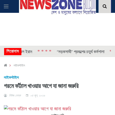
শিরোনাম
* * * *
* * * 
রেপ্তার করল ইরান
‘সড়কসাথী’ প্রকল্পের চতুর্থ কর্মশালা
লাইফস্টাইল
লাইফস্টাইল
গরমে কাঁঠাল খাওয়ার আগে যা জানা জরুরি
নিউজ ডেস্ক
০৪ জুন, ২০২৬