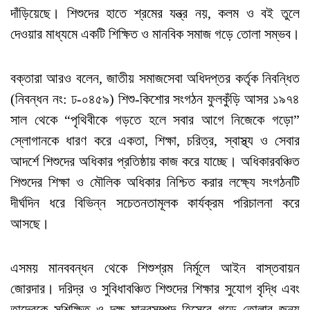
দাঁড়িয়েছে। শিশুদের হাতে শ্রমের যন্ত্র নয়, কলম ও বই তুলে
দেওয়ার মাধ্যমে একটি শিক্ষিত ও মানবিক সমাজ গড়ে তোলা সম্ভব।
বক্তারা আরও বলেন, জাতীয় সমাজসেবা অধিদপ্তর কর্তৃক নিবন্ধিত
(নিবন্ধন নং: ঢ-০৪৫৯) শিশু-কিশোর সংগঠন ফুলকুঁড়ি আসর ১৯৭৪
সাল থেকে “পৃথিবীকে গড়তে হলে সবার আগে নিজেকে গড়ো”
স্লোগানকে ধারণ করে একতা, শিক্ষা, চরিত্র, স্বাস্থ্য ও সেবার
আদর্শে শিশুদের অধিকার প্রতিষ্ঠায় কাজ করে যাচ্ছে। অধিকারবঞ্চিত
শিশুদের শিক্ষা ও মৌলিক অধিকার নিশ্চিত করার লক্ষ্যে সংগঠনটি
দীর্ঘদিন ধরে বিভিন্ন সচেতনতামূলক কার্যক্রম পরিচালনা করে
আসছে।
এসময় মানববন্ধন থেকে শিশুশ্রম নির্মূলে আইন বাস্তবায়ন
জোরদার। দরিদ্র ও সুবিধাবঞ্চিত শিশুদের শিক্ষার সুযোগ বৃদ্ধি এবং
তাদেরকে সুশিক্ষিত ও দক্ষ মানবসম্পদ হিসেবে গড়ে তোলার জন্য