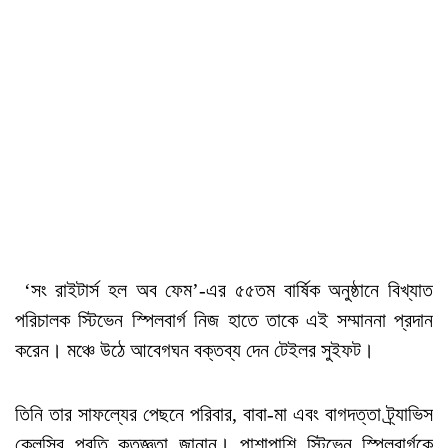
‘সং রাইটার্স হল অব ফেম’-এর ৫৫তম বার্ষিক অনুষ্ঠানে বিখ্যাত
পরিচালক স্টিভেন স্পিলবার্গ নিজ হাতে তাকে এই সম্মাননা প্রদান
করেন। মঞ্চে উঠে আবেগঘন বক্তব্য দেন টেইলর সুইফট।
তিনি তার সাফল্যের পেছনে পরিবার, বাবা-মা এবং বাগদত্তা ট্র্যাভিস
কেলসির প্রতি কৃতজ্ঞতা জানান। পাশাপাশি স্টিভেন স্পিলবার্গকে