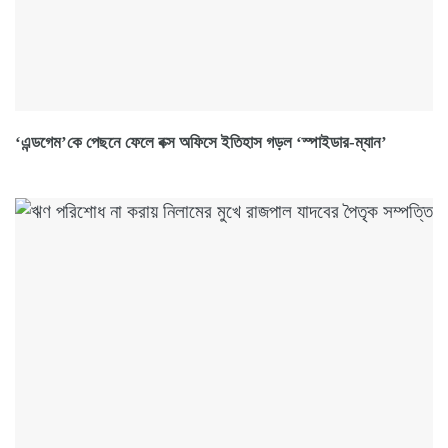
‘এন্ডগেম’কে পেছনে ফেলে বক্স অফিসে ইতিহাস গড়ল ‘স্পাইডার-ম্যান’