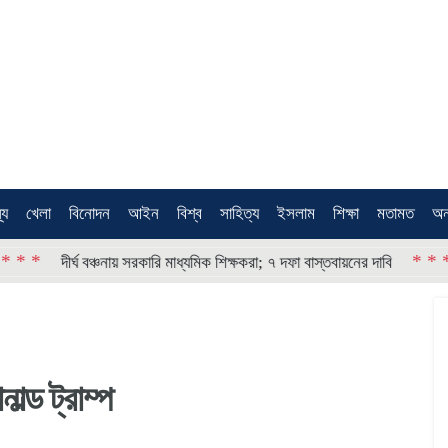
থ্য
খেলা
বিনোদন
আইন
বিশ্ব
সাহিত্য
ইসলাম
শিক্ষা
মতামত
অন
* * * *
ঘ বঞ্চনায় সরকারি মাধ্যমিক শিক্ষকরা; ৭ দফা বাস্তবায়নের দাবি
নিয়োগ দে
ল্ড ট্রাম্প