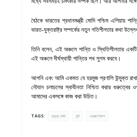
মধ্যে সবসময়ই চমৎকার সম্পর্ক ছিল। আর আপনার সঙ্গ
বৈঠকে ভারতের প্রধানমন্ত্রী মোদি পশ্চিম এশিয়ায় শান
ভারত-যুক্তরাষ্ট্র সম্পর্কের নতুন গতিশীলতার কথা উল্
তিনি বলেন, এই অঞ্চলে শান্তি ও স্থিতিশীলতার একটি 
এই অঞ্চলে দীর্ঘস্থায়ী শান্তির পথ সুগম করবে।
আপনি এবং আমি একমত যে হরমুজ প্রণালি উন্মুক্ত রাখা ব
নৌযান চলাচলের স্বাধীনতা নিশ্চিত করার গুরুত্বে
আমাদের একসঙ্গে কাজ করা উচিত।
TAGS:
নরেন্দ্র মোদি
খুনি
ডোনাল্ড ট্রাম্প