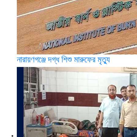
নারায়ণগঞ্জে দগ্ধ শিশু মারুফের মৃত্যু