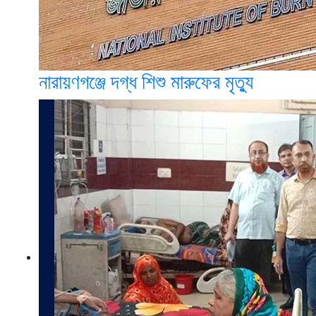
নারায়ণগঞ্জে দগ্ধ শিশু মারুফের মৃত্যু