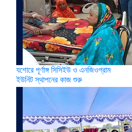
যশোরে পূর্ণাঙ্গ সিসিইউ ও এনজিওগ্রাম
ইউনিট স্থাপনের কাজ শুরু