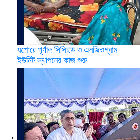
যশোরে পূর্ণাঙ্গ সিসিইউ ও এনজিওগ্রাম
ইউনিট স্থাপনের কাজ শুরু