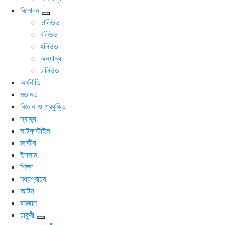
বিনোদন
ঢালিউড
বলিউড
হলিউড
অন্যান্য
টালিউড
অর্থনীতি
মতামত
বিজ্ঞান ও প্রযুক্তি
স্বাস্থ্য
লাইফস্টাইল
জাতীয়
ইসলাম
শিক্ষা
মধ্যপ্রাচ্য
আইন
রমজান
চাকুরী