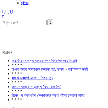
ছবিঘর
শিরোনাম
অ্যাভিয়েশন অ্যান্ড অ্যারোস্পেস বিশ্ববিদ্যালয়ে নিয়োগ
* * * *
হাওরে মাছের অভয়াশ্রম বাড়ানো হবে: মৎস্য ও প্রাণিসম্পদ মন্ত্রী
* * * *
হাম ও উপসর্গে আরও ৪ শিশুর মৃত্যু
* * * *
জাপানে আছড়ে পড়েছে ঘূর্ণিঝড় ‘ডলফিন’
* * * *
চীনের পর পারমাণবিক ক্ষেপণাস্ত্রের সফল পরীক্ষা চালালো ভারত
* * * *