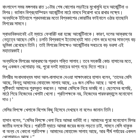
বাংলাদেশ সময় মঙ্গলবার রাত ১০টায় শেষ ষোলোর লড়াইয়ে মুখোমুখি হবে আর্জেন্টিনা ও
মিশর। বর্তমান বিশ্বচ্যাম্পিয়ন আর্জেন্টিনা মাঠে নামবে শিরোপা ধরে রাখার লক্ষ্যে।
অন্যদিকে ইতিহাসে প্রথমবারের মতো বিশ্বকাপের কোয়ার্টার ফাইনালে ওঠার হাতছানি
মিশরের সামনে।
স্বাভাবিকভাবেই এই ম্যাচে ফেবারিট ধরা হচ্ছে আর্জেন্টিনাকে। কারণ, দলের আক্রমণের
নেতৃত্বে আছেন মেসি। চলতি বিশ্বকাপে ইতোমধ্যেই সাত গোল করে দলের সাফল্যে বড়
ভূমিকা রেখেছেন তিনি। তাই মিশরের বিপক্ষেও আর্জেন্টিনার সবচেয়ে বড় ভরসা এই
মহাতারকাই।
অন্যদিকে মিশরের আক্রমণের প্রধান শক্তি সালাহ। তবে সহকারী কোচ হাসানের মতে,
শুধু একজন খেলোয়াড় নয়, পুরো দলই ম্যাচের ভাগ্য গড়ে দিতে পারে।
মিশরীয় সংবাদমাধ্যম সাদা আল-বালাদকে দেওয়া সাক্ষাৎকারে হাসান বলেন, ‘তাদের মেসি
আছে, কিন্তু আমাদের মোহামেদ সালাহ আছে, ২৬ জন মেসিও আছে। আশা করি,
সৃষ্টিকর্তা আমাদের পুরস্কৃত করবেন। আমরা মেসিকে নিয়ে ভাবছি না। ছেলেদের বলেছি,
মাঠে গিয়ে নিজেদের খেলাটা খেলো। প্রতিপক্ষকে নয়, নিজেদের পারফরম্যান্সে মনোযোগ
দাও।’
মেসির বিপক্ষে খেলাকে বিশেষ কিছু হিসেবে দেখছেন না বলেও জানান তিনি।
হাসান বলেন, “মেসির বিপক্ষে খেলা নিয়ে আমরা ভাবিই না। আমাদের পুরো মনোযোগ মিশর
জাতীয় দলকে ঘিরে। প্রতিটি ম্যাচে আমরা জয়ের জন্য লড়তে চাই, সামনে মেসি থাকুক
বা অন্য যে কোনো প্রতিপক্ষ। আমাদের মোহামেদ সালাহ আছে, আর শীর্ষ পর্যায়ের একদল
খেলোয়াড়ও আছে।”