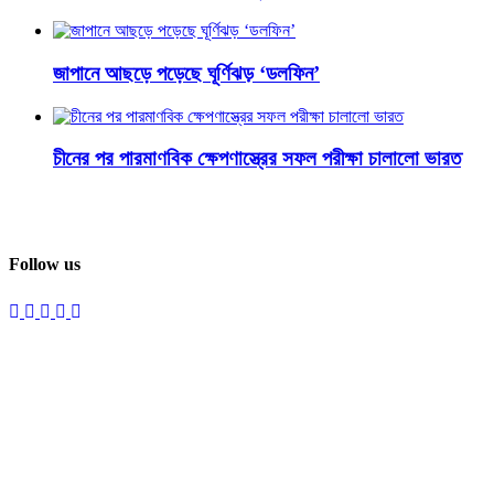
জাপানে আছড়ে পড়েছে ঘূর্ণিঝড় ‘ডলফিন’
চীনের পর পারমাণবিক ক্ষেপণাস্ত্রের সফল পরীক্ষা চালালো ভারত
Follow us