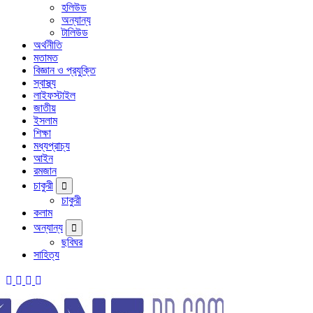
হলিউড
অন্যান্য
টালিউড
অর্থনীতি
মতামত
বিজ্ঞান ও প্রযুক্তি
স্বাস্থ্য
লাইফস্টাইল
জাতীয়
ইসলাম
শিক্ষা
মধ্যপ্রাচ্য
আইন
রমজান
চাকুরী
চাকুরী
কলাম
অন্যান্য
ছবিঘর
সাহিত্য