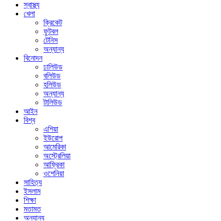
স্বাস্থ্য
খেলা
ক্রিকেট
ফুটবল
টেনিস
অন্যান্য
বিনোদন
ঢালিউড
বলিউড
হলিউড
অন্যান্য
টালিউড
আইন
বিশ্ব
এশিয়া
ইউরোপ
আমেরিকা
অস্ট্রেলিয়া
আফ্রিকা
ওশেনিয়া
সাহিত্য
ইসলাম
শিক্ষা
মতামত
অন্যান্য