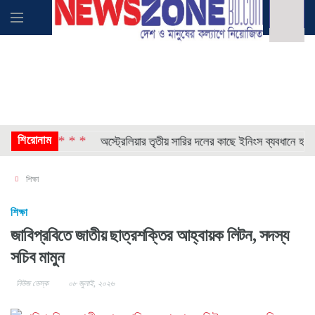
শিরোনাম
* * * *
গান
অস্ট্রেলিয়ার তৃতীয় সারির দলের কাছে ইনিংস ব্যবধানে হারল বাংল
শিক্ষা
শিক্ষা
জাবিপ্রবিতে জাতীয় ছাত্রশক্তির আহ্বায়ক লিটন, সদস্য
সচিব মামুন
নিউজ ডেস্ক
০৮ জুলাই, ২০২৬