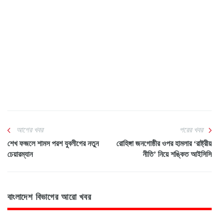
আগের খবর
পরের খবর
শেখ ফজলে শামস পরশ যুবলীগের নতুন
রোহিঙ্গা জনগোষ্ঠীর ওপর হামলার ‘রাষ্ট্রীয়
চেয়ারম্যান
নীতি’ নিয়ে শঙ্কিত আইসিসি
বাংলাদেশ বিভাগের আরো খবর