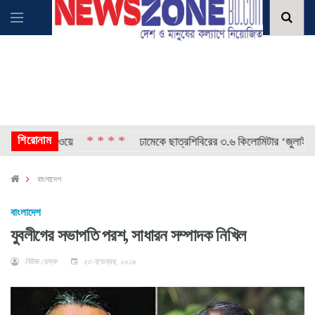
শিরোনাম
* * * *
াগ চাইল নরওয়ে
ঢামেকে ছাত্রশিবিরের ৩.৬ কিলোমিটার ‘জুলাই লিগ্যা
বাংলাদেশ
বাংলাদেশ
যুবলীগের সভাপতি পরশ, সাধারন সম্পাদক নিখিল
নিউজ ডেস্ক
২৩ নভেম্বর, ২০১৯