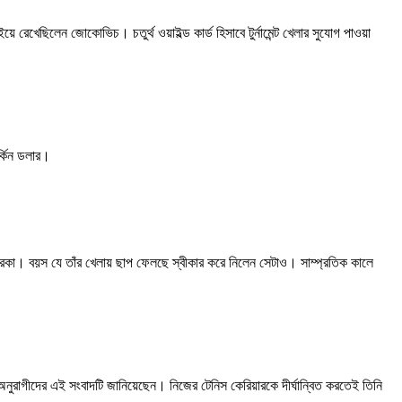
য়ে রেখেছিলেন জোকোভিচ। চতুর্থ ওয়াইল্ড কার্ড হিসাবে টুর্নামেন্ট খেলার সুযোগ পাওয়া
র্কিন ডলার।
ারকা। বয়স যে তাঁর খেলায় ছাপ ফেলছে স্বীকার করে নিলেন সেটাও। সাম্প্রতিক কালে
 অনুরাগীদের এই সংবাদটি জানিয়েছেন। নিজের টেনিস কেরিয়ারকে দীর্ঘান্বিত করতেই তিনি