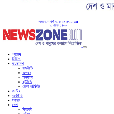
শুক্রবার, আগস্ট ৭, ২০২৬ ১৮:২১ pm
২৩ শ্রাবণ ১৪৩৩
প্রচ্ছদ
ভিডিও
বাংলাদেশ
রাজনীতি
অপরাধ
অন্যান্য
কূটনীতি
জেলা পরিচিতি
জাতীয়
অর্থনীতি
স্বাস্থ্য
খেলা
ক্রিকেট
ফুটবল