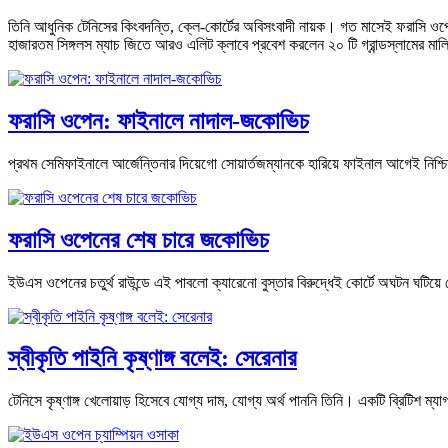
তিনি আধুনিক টেনিসের কিংবদন্তি, ক্লে-কোর্টের অবিসংবাদী নায়ক। গত মাসেই ফরাসি ওপে
হাজারতম সিঙ্গলস ম্যাচ জিতে আরও এলিট ক্লাবে প্রবেশ করলেন ২০ টি গ্রান্ডস্লামের মালি
ফরাসি ওপেন: ফাইনালে নাদাল-জকোভিচ
প্রথম সেমিফাইনালে আর্জেন্তিনার দিয়েগো সোয়ার্তজম্যানকে হারিয়ে ফাইনাল আগেই নিশ্
ফরাসি ওপেনের শেষ চারে জকোভিচ
ইউএস ওপেনের চতুর্থ রাউন্ডে এই পাবলো ক্যারেনো বুস্তার বিরুদ্ধেই কোর্টে অঘটন ঘটিয়
স্বীকৃতি পাইনি কৃষ্ণাঙ্গ বলেই: সেরেনার
টেনিসে কৃষ্ণাঙ্গ খেলোয়াড় হিসেবে যোগ্য দাম, যোগ্য অর্থ পাননি তিনি। একটি ব্রিটিশ ম্য