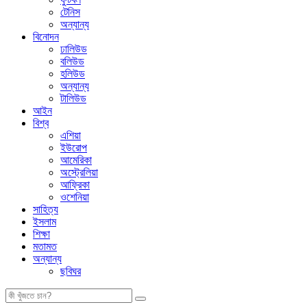
টেনিস
অন্যান্য
বিনোদন
ঢালিউড
বলিউড
হলিউড
অন্যান্য
টালিউড
আইন
বিশ্ব
এশিয়া
ইউরোপ
আমেরিকা
অস্ট্রেলিয়া
আফ্রিকা
ওশেনিয়া
সাহিত্য
ইসলাম
শিক্ষা
মতামত
অন্যান্য
ছবিঘর