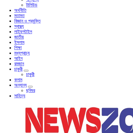
টালিউড
অর্থনীতি
মতামত
বিজ্ঞান ও প্রযুক্তি
স্বাস্থ্য
লাইফস্টাইল
জাতীয়
ইসলাম
শিক্ষা
মধ্যপ্রাচ্য
আইন
রমজান
চাকুরী
চাকুরী
কলাম
অন্যান্য
ছবিঘর
সাহিত্য