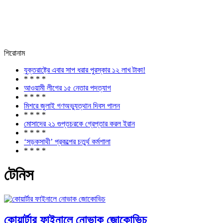
শিরোনাম
যুক্তরাষ্ট্রে এবার সাপ ধরার পুরস্কার ১২ লাখ টাকা!
* * * *
আওয়ামী লীগের ১৫ নেতার পদত্যাগ
* * * *
মিশরে জুলাই গণঅভ্যুত্থান দিবস পালন
* * * *
মোসাদের ২১ গুপ্তচরকে গ্রেপ্তার করল ইরান
* * * *
‘সড়কসাথী’ প্রকল্পের চতুর্থ কর্মশালা
* * * *
টেনিস
কোয়ার্টার ফাইনালে নোভাক জোকোভিচ