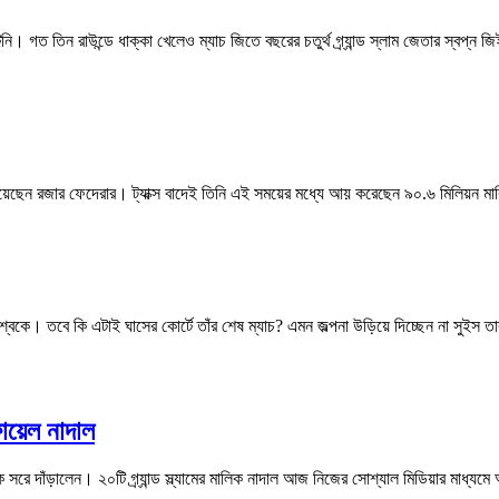
 গত তিন রাউন্ডে ধাক্কা খেলেও ম্যাচ জিতে বছরের চতুর্থ গ্র্যান্ড স্লাম জেতার স্বপ্ন জিই
য়েছেন রজার ফেদেরার। ট্যাক্স বাদেই তিনি এই সময়ের মধ্যে আয় করেছেন ৯০.৬ মিলিয়ন মা
বকে। তবে কি এটাই ঘাসের কোর্টে তাঁর শেষ ম্যাচ? এমন জল্পনা উড়িয়ে দিচ্ছেন না সুইস ত
ায়েল নাদাল
ে দাঁড়ালেন। ২০টি গ্র্যান্ড স্ল্যামের মালিক নাদাল আজ নিজের সোশ্যাল মিডিয়ার মাধ্যমে