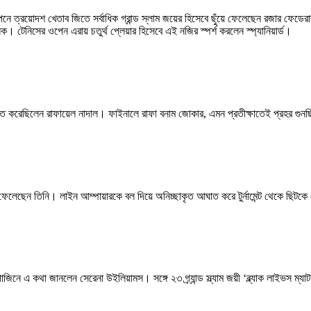
নে ত্রয়োদশ খেতাব জিতে সর্বাধিক গ্রান্ড স্লাম জয়ের হিসেবে ছুঁয়ে ফেলেছেন রজার ফেড
ক। টেনিসের ওপেন এরায় চতুর্থ প্লেয়ার হিসেবে এই নজির স্পর্শ করলেন স্প্যানিয়ার্ড।
চিত করেছিলেন রাফায়েল নাদাল। ফাইনালে রাফা বনাম জোকার, এমন প্রতীক্ষাতেই প্রহর গুন
ে ফেলেছেন তিনি। লাইন আম্পায়ারকে বল দিয়ে অনিচ্ছাকৃত আঘাত করে টুর্নামেন্ট থেকে ছিটক
াগাজিনে এ কথা জানলেন সেরেনা উইলিয়ামস। সঙ্গে ২৩ গ্র্যান্ড স্ল্যাম জয়ী ‘ব্ল্যাক লাইভস ম