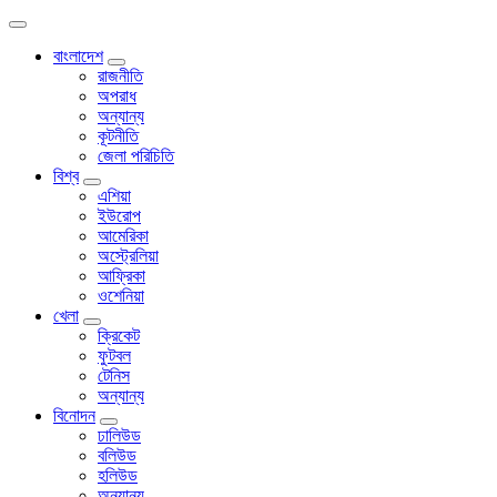
বাংলাদেশ
রাজনীতি
অপরাধ
অন্যান্য
কূটনীতি
জেলা পরিচিতি
বিশ্ব
এশিয়া
ইউরোপ
আমেরিকা
অস্ট্রেলিয়া
আফ্রিকা
ওশেনিয়া
খেলা
ক্রিকেট
ফুটবল
টেনিস
অন্যান্য
বিনোদন
ঢালিউড
বলিউড
হলিউড
অন্যান্য