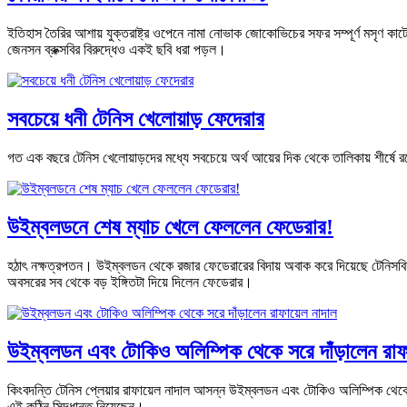
ইতিহাস তৈরির আশায় যুক্তরাষ্ট্র ওপেনে নামা নোভাক জোকোভিচের সফর সম্পূর্ণ মসৃণ কাটেনি।
জেনসন ব্রুক্সবির বিরুদ্ধেও একই ছবি ধরা পড়ল।
সবচেয়ে ধনী টেনিস খেলোয়াড় ফেদেরার
গত এক বছরে টেনিস খেলোয়াড়দের মধ্যে সবচেয়ে অর্থ আয়ের দিক থেকে তালিকায় শীর্ষে র
উইম্বলডনে শেষ ম্যাচ খেলে ফেললেন ফেডেরার!
হঠাৎ নক্ষত্রপতন। উইম্বলডন থেকে রজার ফেডেরারের বিদায় অবাক করে দিয়েছে টেনিসবিশ্
অবসরের সব থেকে বড় ইঙ্গিতটা দিয়ে দিলেন ফেডেরার।
উইম্বলডন এবং টোকিও অলিম্পিক থেকে সরে দাঁড়ালেন রাফ
কিংবদন্তি টেনিস প্লেয়ার রাফায়েল নাদাল আসন্ন উইম্বলডন এবং টোকিও অলিম্পিক থেকে সর
এই কঠিন সিদ্ধান্ত নিয়েছেন।