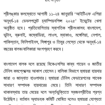
ছবি: সংগৃহীত
শ্রীলঙ্কার কলম্বোতে আগামী ১১-২৪ জানুয়ারি ‘আইটিএফ এশিয়া
অনূর্ধ্ব-১৪ ডেভলপমেন্ট চ্যাম্পিয়নশিপ্স ২০২৫’ ইভেন্টের খেলা
অনুষ্ঠিত হবে। প্রতিযোগিতায় স্বাগতিক শ্রীলংকাসহ বাংলাদেশ,
ভুটান, ব্রুনাই, কম্বোডিয়া, লাওস, ম্যাকাও, মঙ্গেলিয়া, নেপাল,
পাকিস্তান, ফিলিপাইনস, সিঙ্গাপুর ও তিমুর লেস্তে থেকে অনূর্ধ্ব-১৪
বছরের বালক/বালিকারা অংশগ্রহণ করবে।
বাংলাদেশ বালক দলে রয়েছে বিকেএসপির কাব্য গায়েন ও জাতীয়
টেনিস কমপ্লেক্সের আকাশ হোসেন। বালিকা বিভাগে হুমায়রা হায়দার
জারা ও জান্নাত হাওলাদার। হুমায়রা টেনিস ফেডারেশনের সাবেক
সাধারণ সম্পাদক হায়দারের মেয়ে। তিনি সাধারণ সম্পাদক
থাকাবস্থায় তার মেয়ের দলে অর্ন্তভুক্তিতে স্বজনপ্রীতির প্রশ্ন
উঠেছিল। বর্তমান অ্যাডহক কমিটি ঘোষিত দলেও হুমায়রা যোগ্যতা