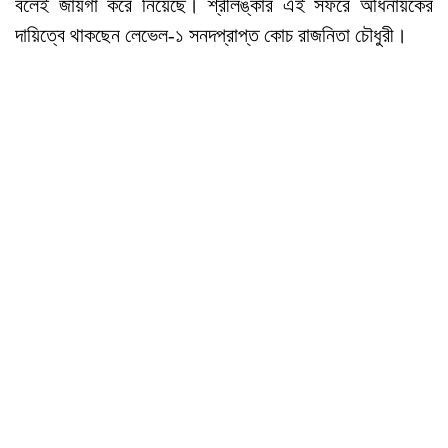
বলেই জায়গা করে নিয়েছে। শ্রীলঙ্কার এই সফরে অধিনায়কের
দায়িত্বে থাকছেন লেভেল-১ সনদপ্রাপ্ত কোচ রাজনিতা চৌধুরী।