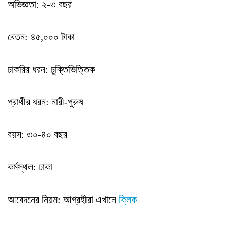
অভিজ্ঞতা: ২-৩ বছর
বেতন: ৪৫,০০০ টাকা
চাকরির ধরন: চুক্তিভিত্তিক
প্রার্থীর ধরন: নারী-পুরুষ
বয়স: ৩০-৪০ বছর
কর্মস্থল: ঢাকা
আবেদনের নিয়ম: আগ্রহীরা এখানে
ক্লিক