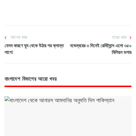
আগের খবর
পরের খবর
যেসব কারণে ঘুম থেকে উঠার পর ক্লান্ত
নভেম্বরের ৩ দিনেই রেমিট্যান্স এলো ৩৫০
লাগে!
মিলিয়ন ডলার
বাংলাদেশ বিভাগের আরো খবর