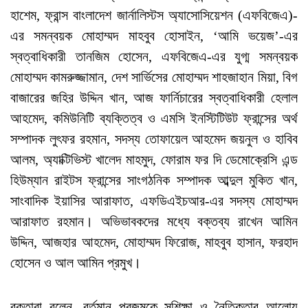
হাশেম, ফ্রান্স বাংলাদেশ জার্নালিস্টস অ্যাসোসিয়েশন (এফবিজেএ)-
এর সমন্বয়ক মোহাম্মদ মাহবুব হোসাইন, ‘আমি ভয়েজ’-এর
স্বত্বাধিকারী তানজিম হোসেন, এফবিজেএ-এর যুগ্ম সমন্বয়ক
মোহাম্মদ কামরুজ্জামান, দেশ সার্ভিসের মোহাম্মদ শাহজাহান মিয়া, বিগ
বাজারের জহির উদ্দিন খান, আজ ফার্নিচারের স্বত্বাধিকারী হেলাল
আহমেদ, কমিউনিটি ব্যক্তিত্ব ও এমসি ইনস্টিটিউট ফ্রান্সের অর্থ
সম্পাদক লুৎফর রহমান, সদস্য তোফায়েল আহমেদ জয়নুল ও হাবিব
আলম, অ্যাক্টিভিস্ট খালেদ মাহমুদ, ফোরাম ফর দি ডেমোক্রেসি এন্ড
হিউম্যান রাইটস ফ্রান্সের সাংগঠনিক সম্পাদক আব্দুল মুকিত খান,
সাংবাদিক ইয়াসির আরাফাত, এফডিএইচআর-এর সদস্য মোহাম্মদ
আরাফাত রহমান। অভিভাবকদের মধ্যে বক্তব্য রাখেন আমিন
উদ্দিন, আজহার আহমেদ, মোহাম্মদ ফিরোজ, মাহবুব হাসান, ফরহাদ
হোসেন ও আল আমিন প্রমুখ।
বক্তারা বলেন, বর্তমান প্রজন্মকে সুশিক্ষা ও নৈতিকতার আলোয়