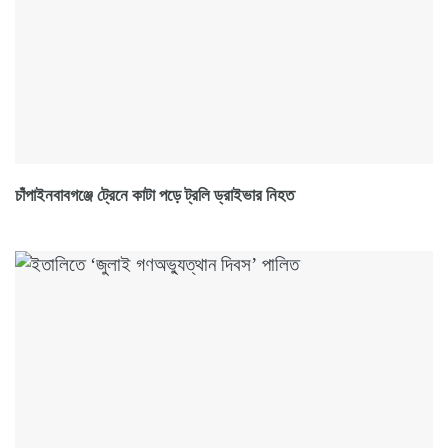
চাঁপাইনবাবগঞ্জে ট্রেনে কাটা পড়ে ট্রলি ড্রাইভার নিহত