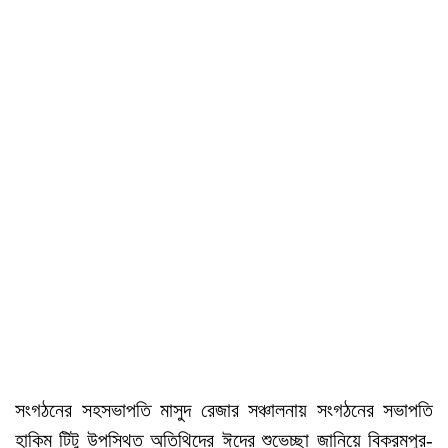
সংগঠনের সহসভাপতি মাসুদ রেজার সঞ্চালনায় সংগঠনের সভাপতি
হাকিম টিটু উপস্থিত অতিথিদের ঈদের শুভেচ্ছা জানিয়ে বিক্রমপুর-