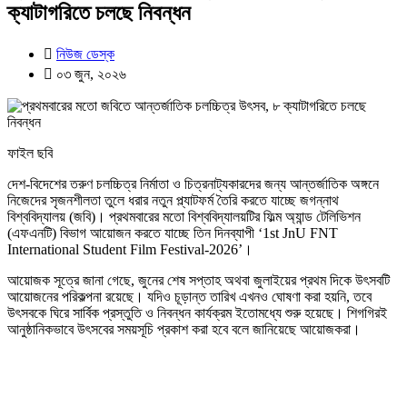
ক্যাটাগরিতে চলছে নিবন্ধন
নিউজ ডেস্ক
০৩ জুন, ২০২৬
ফাইল ছবি
দেশ-বিদেশের তরুণ চলচ্চিত্র নির্মাতা ও চিত্রনাট্যকারদের জন্য আন্তর্জাতিক অঙ্গনে
নিজেদের সৃজনশীলতা তুলে ধরার নতুন প্ল্যাটফর্ম তৈরি করতে যাচ্ছে জগন্নাথ
বিশ্ববিদ্যালয় (জবি)। প্রথমবারের মতো বিশ্ববিদ্যালয়টির ফিল্ম অ্যান্ড টেলিভিশন
(এফএনটি) বিভাগ আয়োজন করতে যাচ্ছে তিন দিনব্যাপী ‘1st JnU FNT
International Student Film Festival-2026’।
আয়োজক সূত্রে জানা গেছে, জুনের শেষ সপ্তাহ অথবা জুলাইয়ের প্রথম দিকে উৎসবটি
আয়োজনের পরিকল্পনা রয়েছে। যদিও চূড়ান্ত তারিখ এখনও ঘোষণা করা হয়নি, তবে
উৎসবকে ঘিরে সার্বিক প্রস্তুতি ও নিবন্ধন কার্যক্রম ইতোমধ্যে শুরু হয়েছে। শিগগিরই
আনুষ্ঠানিকভাবে উৎসবের সময়সূচি প্রকাশ করা হবে বলে জানিয়েছে আয়োজকরা।