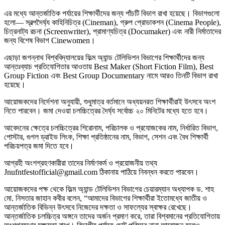
এর মধ্যে আন্তর্জাতিক পর্যায়ের শিক্ষার্থীদের জন্য পাঁচটি বিভাগ রাখা হয়েছে। বিভাগগুলো
হলো— স্বল্পদৈর্ঘ্য কাহিনিচিত্র (Cineman), গ্রুপ প্রোডাকশন (Cinema People),
চিত্রনাট্য রচনা (Screenwriter), প্রামাণ্যচিত্র (Documaker) এবং নারী নির্মাতাদের
জন্য বিশেষ বিভাগ Cinewomen।
এছাড়া জগন্নাথ বিশ্ববিদ্যালয়ের ফিল্ম অ্যান্ড টেলিভিশন বিভাগের শিক্ষার্থীদের জন্য
আন্তঃব্যাচ প্রতিযোগিতার আওতায় Best Maker (Short Fiction Film), Best
Group Fiction এবং Best Group Documentary নামে আরও তিনটি বিভাগ রাখা
হয়েছে।
আয়োজকদের নির্দেশনা অনুযায়ী, শুধুমাত্র বর্তমানে অধ্যয়নরত শিক্ষার্থীরাই উৎসবে অংশ
নিতে পারবেন। জমা দেওয়া চলচ্চিত্রের দৈর্ঘ্য সর্বোচ্চ ২০ মিনিটের মধ্যে হতে হবে।
আবেদনের ক্ষেত্রে চলচ্চিত্রের শিরোনাম, পরিচালক ও প্রযোজকের নাম, নির্ধারিত বিভাগ,
পোস্টার, গুগল ড্রাইভ লিংক, শিক্ষা প্রতিষ্ঠানের নাম, বিভাগ, সেশন এবং বৈধ শিক্ষার্থী
পরিচয়পত্র জমা দিতে হবে।
আগ্রহী অংশগ্রহণকারীরা তাদের নির্মাণকর্ম ও প্রয়োজনীয় তথ্য
Jnufntfestofficial@gmail.com ঠিকানায় পাঠিয়ে নিবন্ধন করতে পারবেন।
আয়োজকদের পক্ষ থেকে ফিল্ম অ্যান্ড টেলিভিশন বিভাগের চেয়ারম্যান অধ্যাপক ড. শাহ
মো. নিসতার জাহান কবীর বলেন, “আমাদের বিভাগের শিক্ষার্থীরা ইতোমধ্যে জাতীয় ও
আন্তর্জাতিক বিভিন্ন উৎসবে নিজেদের দক্ষতা ও সাফল্যের স্বাক্ষর রেখেছে।
আন্তর্জাতিক চলচ্চিত্র অঙ্গনে তাদের অর্জন প্রমাণ করে, তারা বিশ্বমানের প্রতিযোগিতায়