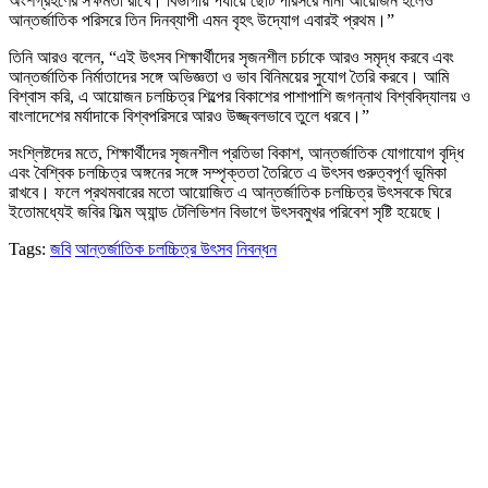
অংশগ্রহণের সক্ষমতা রাখে। বিভাগীয় পর্যায়ে ছোট পরিসরে নানা আয়োজন হলেও
আন্তর্জাতিক পরিসরে তিন দিনব্যাপী এমন বৃহৎ উদ্যোগ এবারই প্রথম।”
তিনি আরও বলেন, “এই উৎসব শিক্ষার্থীদের সৃজনশীল চর্চাকে আরও সমৃদ্ধ করবে এবং
আন্তর্জাতিক নির্মাতাদের সঙ্গে অভিজ্ঞতা ও ভাব বিনিময়ের সুযোগ তৈরি করবে। আমি
বিশ্বাস করি, এ আয়োজন চলচ্চিত্র শিল্পের বিকাশের পাশাপাশি জগন্নাথ বিশ্ববিদ্যালয় ও
বাংলাদেশের মর্যাদাকে বিশ্বপরিসরে আরও উজ্জ্বলভাবে তুলে ধরবে।”
সংশ্লিষ্টদের মতে, শিক্ষার্থীদের সৃজনশীল প্রতিভা বিকাশ, আন্তর্জাতিক যোগাযোগ বৃদ্ধি
এবং বৈশ্বিক চলচ্চিত্র অঙ্গনের সঙ্গে সম্পৃক্ততা তৈরিতে এ উৎসব গুরুত্বপূর্ণ ভূমিকা
রাখবে। ফলে প্রথমবারের মতো আয়োজিত এ আন্তর্জাতিক চলচ্চিত্র উৎসবকে ঘিরে
ইতোমধ্যেই জবির ফিল্ম অ্যান্ড টেলিভিশন বিভাগে উৎসবমুখর পরিবেশ সৃষ্টি হয়েছে।
Tags:
জবি
আন্তর্জাতিক চলচ্চিত্র উৎসব
নিবন্ধন