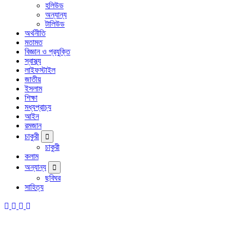
হলিউড
অন্যান্য
টালিউড
অর্থনীতি
মতামত
বিজ্ঞান ও প্রযুক্তি
স্বাস্থ্য
লাইফস্টাইল
জাতীয়
ইসলাম
শিক্ষা
মধ্যপ্রাচ্য
আইন
রমজান
চাকুরী
চাকুরী
কলাম
অন্যান্য
ছবিঘর
সাহিত্য