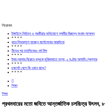
শিরোনাম
টাঙ্গাইলে নির্যাতন ও পরকীয়ার অভিযোগে স্বামীর বিরুদ্ধে সংবাদ সম্মেলন
* * * *
ধারে লিভারপুলে যাচ্ছেন বার্সেলোনার আরাউহো
* * * *
নীড়ের পর তাহসিনেরও নর্ম মিস
* * * *
টাকা-পয়সার বিরোধে বন্ধুকে ছুরিকাঘাতে হত্যা, ২ ঘণ্টায় আসামি গ্রেপ্তার
* * * *
চকলেট খেলে কি ওজন বাড়ে?
* * * *
শিক্ষা
শিক্ষা
প্রথমবারের মতো জবিতে আন্তর্জাতিক চলচ্চিত্র উৎসব, ৮