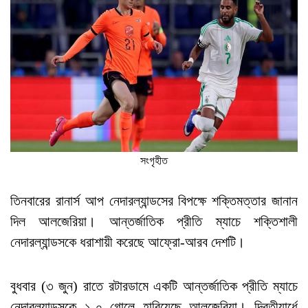
সংগৃহীত
তিনবারের রানার্স আপ নেদারল্যান্ডসের বিপক্ষে শক্তিমত্তার জানান
দিল আলজেরিয়া। আন্তর্জাতিক প্রীতি ম্যাচে শক্তিশালী
নেদারল্যান্ডসকে ধরাশায়ী করেছে আফ্রো-আরব দেশটি।
বুধবার (৩ জুন) রাতে রটারডামে একটি আন্তর্জাতিক প্রীতি ম্যাচে
নেদারল্যান্ডসকে ১-০ গোলে হারিয়েছে আলজেরিয়া। দ্বিতীয়ার্ধে