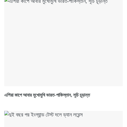
এশিয়া কাপে আবার মুখোমুখি ভারত-পাকিস্তান, সূচি চূড়ান্ত