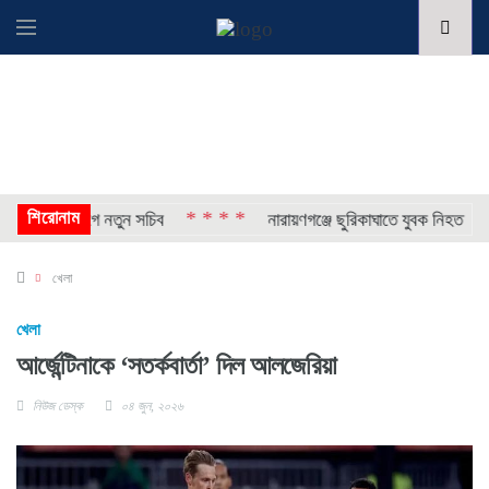
শিরোনাম
* * * *
* *
 ও এক বিভাগে নতুন সচিব
নারায়ণগঞ্জে ছুরিকাঘাতে যুবক নিহত
খেলা
খেলা
আর্জেন্টিনাকে ‘সতর্কবার্তা’ দিল আলজেরিয়া
নিউজ ডেস্ক
০৪ জুন, ২০২৬