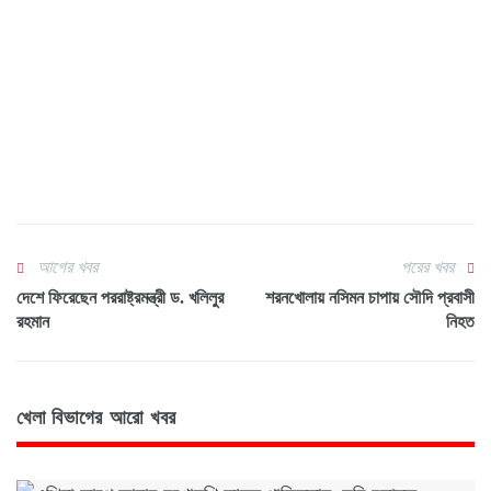
আগের খবর
পরের খবর
দেশে ফিরেছেন পররাষ্ট্রমন্ত্রী ড. খলিলুর
শরনখোলায় নসিমন চাপায় সৌদি প্রবাসী
রহমান
নিহত
খেলা বিভাগের আরো খবর