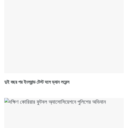
দুই বছর পর ইংল্যান্ড টেস্ট দলে ড্যান লরেন্স