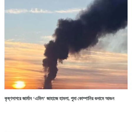
কৃষ্ণসাগরে জার্মান ‘এমিল’ জাহাজে হামলা, পুমা কোম্পানির গুদামে আগুন