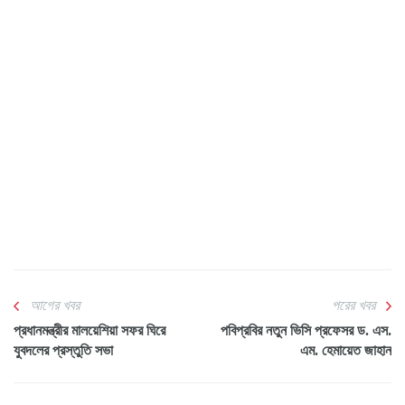
আগের খবর
পরের খবর
প্রধানমন্ত্রীর মালয়েশিয়া সফর ঘিরে
পবিপ্রবির নতুন ভিসি প্রফেসর ড. এস.
যুবদলের প্রস্তুতি সভা
এম. হেমায়েত জাহান