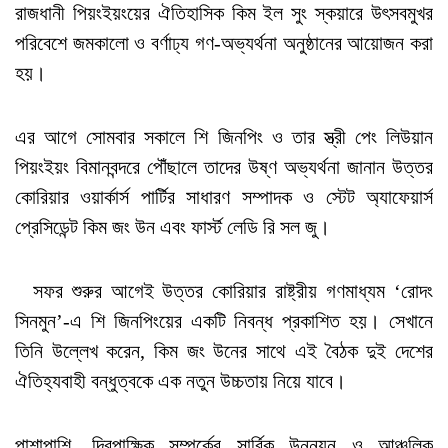
রাজধানী পিয়ংইয়ংয়ের ঐতিহাসিক কিম ইল সুং স্কয়ারে উৎসবমুখর
পরিবেশে জমকালো ও বর্ণাঢ্য গণ-অভ্যর্থনা অনুষ্ঠানের আয়োজন করা
হয়।
এর আগে সোমবার সকালে শি জিনপিং ও তার স্ত্রী পেং লিউয়ান
পিয়ংইয়ং বিমানবন্দরে পৌঁছালে তাদের উষ্ণ অভ্যর্থনা জানান উত্তর
কোরিয়ার ওয়ার্কার্স পার্টির সাধারণ সম্পাদক ও স্টেট অ্যাফেয়ার্স
প্রেসিডেন্ট কিম জং উন এবং ফার্স্ট লেডি রি সল জু।
সফর শুরুর আগেই উত্তর কোরিয়ার রাষ্ট্রীয় গণমাধ্যম ‘রোদং
সিনমুন’-এ শি জিনপিংয়ের একটি নিবন্ধ প্রকাশিত হয়। সেখানে
তিনি উল্লেখ করেন, কিম জং উনের সাথে এই বৈঠক দুই দেশের
ঐতিহ্যবাহী বন্ধুত্বকে এক নতুন উচ্চতায় নিয়ে যাবে।
পাশাপাশি, দ্বিপাক্ষিক সম্পর্কের সার্বিক উন্নয়ন ও আঞ্চলিক