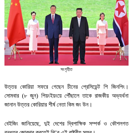
সংগৃহীত
উত্তর কোরিয়া সফরে গেছেন চীনের প্রেসিডেন্ট শি জিনপিং।
সোমবার (৮ জুন) পিয়ংইয়ংয়ে পৌঁছালে তাকে রাজকীয় অভ্যর্থনা
জানান উত্তর কোরিয়ার শীর্ষ নেতা কিম জং উন।
বেইজিং জানিয়েছে, দুই দেশের দ্বিপাক্ষিক সম্পর্ক ও কৌশলগত
বন্ধুত্ব জোরদার করতেই শি’র এই রাষ্ট্রীয় সফর।