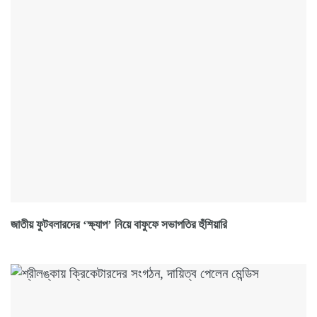
জাতীয় ফুটবলারদের ‘ক্ষ্যাপ’ নিয়ে বাফুফে সভাপতির হুঁশিয়ারি