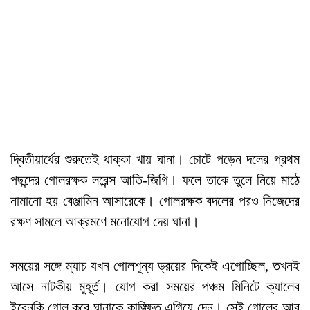
দ্বিতীয়ার্ধের শুরুতেই ধাক্কা খায় ঘানা। চোটে পড়েন দলের প্রথম
পছন্দের গোলরক্ষক লরেন্স আতি-জিগি। ফলে তাকে তুলে নিয়ে মাঠে
নামানো হয় বেঞ্জামিন আসারেকে। গোলরক্ষক বদলের পরও নিজেদের
রক্ষণ সামলে আক্রমণে মনোযোগ দেয় ঘানা।
সময়ের সঙ্গে ম্যাচ যখন গোলশূন্য ড্রয়ের দিকেই এগোচ্ছিল, তখনই
আসে নাটকীয় মুহূর্ত। যোগ করা সময়ের পঞ্চম মিনিটে ক্যালেব
ইরেনকি গোল করে ঘানাকে কাঙ্ক্ষিত এগিয়ে দেন। সেই গোলের আর