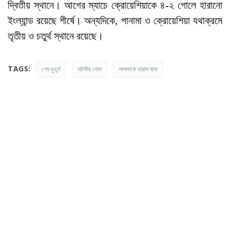
দ্বিতীয় স্থানে। আগের ম্যাচে ক্রোয়েশিয়াকে ৪-২ গোলে হারানো
ইংল্যান্ড রয়েছে শীর্ষে। অন্যদিকে, পানামা ও ক্রোয়েশিয়া যথাক্রমে
তৃতীয় ও চতুর্থ স্থানে রয়েছে।
TAGS:
শেষ মুহূর্ত
নাটকীয় গোল
পানামাকে হারাল ঘানা