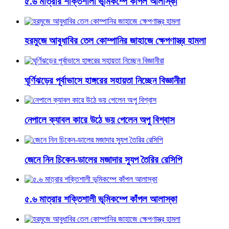
৫.৬ মাত্রার শক্তিশালী ভূমিকম্পে কাঁপল আলাস্কা
হরমুজে আবুধাবির তেল কোম্পানির জাহাজে ক্ষেপণাস্ত্র হামলা
ঘূর্ণিঝড়ের পূর্বাভাসে হাঙ্গরের সহায়তা নিচ্ছেন বিজ্ঞানীরা
নেপালে ক্যাবল কারে উঠে ভয় পেলেন অপু বিশ্বাস
জেনে নিন চিকেন-ডালের মজাদার স্যুপ তৈরির রেসিপি
৫.৬ মাত্রার শক্তিশালী ভূমিকম্পে কাঁপল আলাস্কা