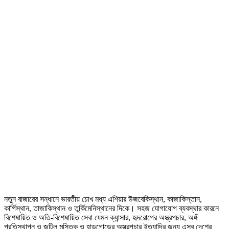
নতুন বাজারের সন্ধানে ভারতীয় চোখ মধ্য এশিয়ার উজবেকিস্থান, কাজাকিস্তান,
কার্গিস্থান, তাজাকিস্থান ও তুর্কিমেনিস্থানের দিকে। সহজ যোগাযোগ ব্যবস্থার কারনে
বিশেষায়িত ও অতি-বিশেষায়িত সেবা যেমন ক্যান্সার, হৃদরোগের অস্ত্রপচার, অঙ্গঁ
প্রতিস্থাপন ও জটিল মস্তিৃক ও হাড়গোড়ের অস্ত্রপচার ইত্যাদির জন্য এসব দেশের