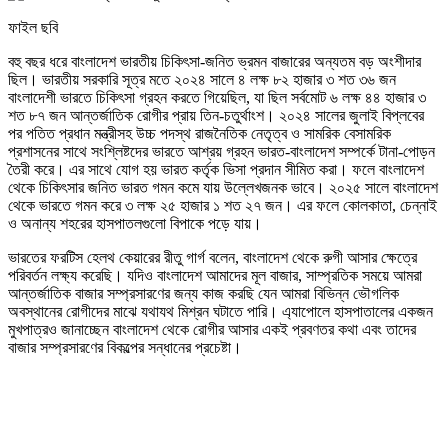
ফাইল ছবি
বহু বছর ধরে বাংলাদেশ ভারতীয় চিকিৎসা-জনিত ভ্রমন বাজারের অন্যতম বড় অংশীদার
ছিল। ভারতীয় সরকারি সূত্র মতে ২০২৪ সালে ৪ লক্ষ ৮২ হাজার ৩ শত ৩৬ জন
বাংলাদেশী ভারতে চিকিৎসা গ্রহন করতে গিয়েছিল, যা ছিল সর্বমোট ৬ লক্ষ ৪৪ হাজার ৩
শত ৮৭ জন আন্তর্জাতিক রোগীর প্রায় তিন-চতুর্থাংশ। ২০২৪ সালের জুলাই বিপ্লবের
পর পতিত প্রধান মন্ত্রীসহ উচ্চ পদস্থ রাজনৈতিক নেতৃত্ব ও সামরিক বেসামরিক
প্রশাসনের সাথে সংশ্লিষ্টদের ভারতে আশ্রয় গ্রহন ভারত-বাংলাদেশ সম্পর্কে টানা-পোড়ন
তৈরী করে। এর সাথে যোগ হয় ভারত কর্তৃক ভিসা প্রদান সীমিত করা। ফলে বাংলাদেশ
থেকে চিকিৎসার জনিত ভারত গমন কমে যায় উল্লেখজনক ভাবে। ২০২৫ সালে বাংলাদেশ
থেকে ভারতে গমন করে ৩ লক্ষ ২৫ হাজার ১ শত ২৭ জন। এর ফলে কোলকাতা, চেন্নাই
ও অনান্য শহরের হাসপাতলগুলো বিপাকে পড়ে যায়।
ভারতের ফরটিস হেলথ কেয়ারের রীতু গার্গ বলেন, বাংলাদেশ থেকে রুগী আসার ক্ষেত্রে
পরিবর্তন লক্ষ্য করেছি। যদিও বাংলাদেশ আমাদের মূল বাজার, সাম্প্রতিক সময়ে আমরা
আন্তর্জাতিক বাজার সম্প্রসারণের জন্য কাজ করছি যেন আমরা বিভিন্ন ভৌগলিক
অবস্থানের রোগীদের মাঝে যথাযথ মিশ্রন ঘটাতে পারি। এ্যাপোলে হাসপাতালের একজন
মুখপাত্রও জানাচ্ছেন বাংলাদেশ থেকে রোগীর আসার একই প্রবণতর কথা এবং তাদের
বাজার সম্প্রসারণের বিকল্পের সন্ধানের প্রচেষ্টা।