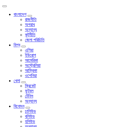
বাংলাদেশ
রাজনীতি
অপরাধ
অন্যান্য
কূটনীতি
জেলা পরিচিতি
বিশ্ব
এশিয়া
ইউরোপ
আমেরিকা
অস্ট্রেলিয়া
আফ্রিকা
ওশেনিয়া
খেলা
ক্রিকেট
ফুটবল
টেনিস
অন্যান্য
বিনোদন
ঢালিউড
বলিউড
হলিউড
অন্যান্য