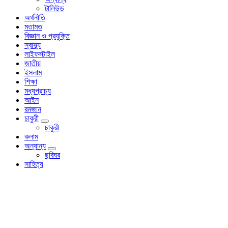
টালিউড
অর্থনীতি
মতামত
বিজ্ঞান ও প্রযুক্তি
স্বাস্থ্য
লাইফস্টাইল
জাতীয়
ইসলাম
শিক্ষা
মধ্যপ্রাচ্য
আইন
রমজান
চাকুরী
চাকুরী
কলাম
অন্যান্য
ছবিঘর
সাহিত্য