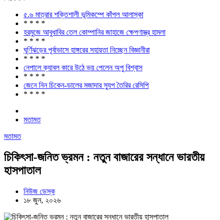
৫.৬ মাত্রার শক্তিশালী ভূমিকম্পে কাঁপল আলাস্কা
* * * *
হরমুজে আবুধাবির তেল কোম্পানির জাহাজে ক্ষেপণাস্ত্র হামলা
* * * *
ঘূর্ণিঝড়ের পূর্বাভাসে হাঙ্গরের সহায়তা নিচ্ছেন বিজ্ঞানীরা
* * * *
নেপালে ক্যাবল কারে উঠে ভয় পেলেন অপু বিশ্বাস
* * * *
জেনে নিন চিকেন-ডালের মজাদার স্যুপ তৈরির রেসিপি
* * * *
মতামত
মতামত
চিকিৎসা-জনিত ভ্রমন : নতুন বাজারের সন্ধানে ভারতীয়
হাসপাতাল
নিউজ ডেস্ক
১৮ জুন, ২০২৬