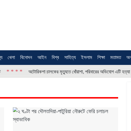
থ্য
খেলা
বিনোদন
আইন
বিশ্ব
সাহিত্য
ইসলাম
শিক্ষা
মতামত
অন
 * *
* * 
অটোরিকশা চালকের মৃত্যুতে ধোঁয়াশা, পরিবারের অভিযোগ এটি হত্যা