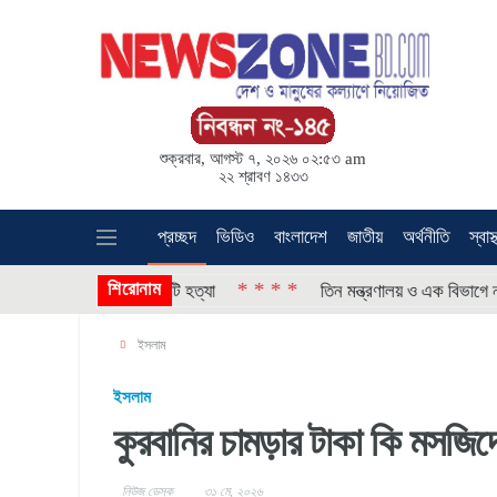
শুক্রবার, আগস্ট ৭, ২০২৬ ০২:৫৩ am
২২ শ্রাবণ ১৪৩৩
প্রচ্ছদ
ভিডিও
বাংলাদেশ
জাতীয়
অর্থনীতি
স্বাস্
শিরোনাম
* * * *
বারের অভিযোগ এটি হত্যা
তিন মন্ত্রণালয় ও এক বিভাগে নতুন সচিব
ইসলাম
ইসলাম
কুরবানির চামড়ার টাকা কি মসজি
নিউজ ডেস্ক
৩১ মে, ২০২৬