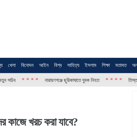
থ্য
খেলা
বিনোদন
আইন
বিশ্ব
সাহিত্য
ইসলাম
শিক্ষা
মতামত
অন
* * * *
* * * *
নারায়ণগঞ্জে ছুরিকাঘাতে যুবক নিহত
তিস্তার পানি কম
দের কাজে খরচ করা যাবে?