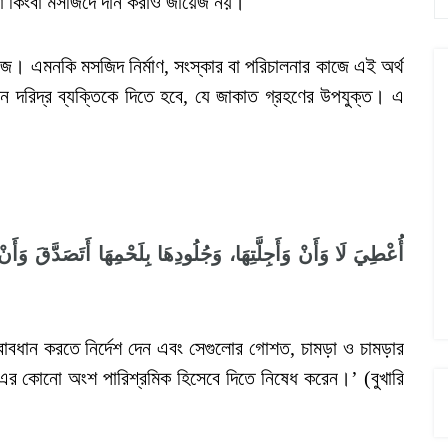
া কিংবা মসজিদে দান করাও জায়েজ নয়।
েজ। এমনকি মসজিদ নির্মাণ, সংস্কার বা পরিচালনার কাজে এই অর্থ
ন দরিদ্র ব্যক্তিকে দিতে হবে, যে জাকাত গ্রহণের উপযুক্ত। এ
أُعْطِيَ
لَا
وَأَنْ
وَأَجِلَّتِهَا،
وَجُلُودِهَا
بِلَحْمِهَا
أَتَصَدَّقَ
وَأَنْ
ত্বাবধান করতে নির্দেশ দেন এবং সেগুলোর গোশত, চামড়া ও চামড়ার
কোনো অংশ পারিশ্রমিক হিসেবে দিতে নিষেধ করেন।’ (বুখারি