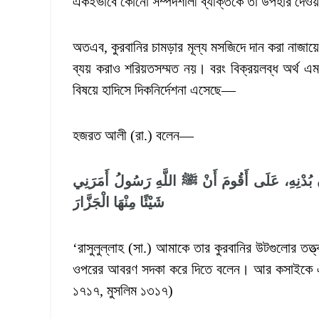
একইভাবে কোনো সম্পদশালী ব্যক্তিকে তা উপহার দেওয়
অতএব, কুরবানির চামড়ার মূল্য মসজিদে দান করা নাজায়
ব্যয় করাও শরিয়তসম্মত নয়। বরং বিক্রয়লব্ধ অর্থ এম
বিষয়ে হাদিসে দিকনির্দেশনা এসেছে—
হজরত আলী (রা.) বলেন—
بُدْنِهِ،
عَلَى
أَقُومَ
أَنْ
ﷺ
اللَّهِ
رَسُولُ
أَمَرَنِي
شَيْئًا
مِنْهَا
الْجَزَّارَ
‘রাসুলুল্লাহ (সা.) আমাকে তার কুরবানির উটগুলোর তত্
ওপরের আবরণ সদকা করে দিতে বলেন। আর কসাইকে এর 
১৭১৭, মুসলিম ১৩১৭)