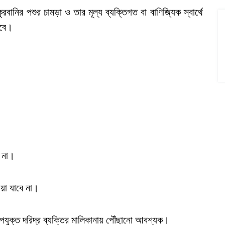
ানির পশুর চামড়া ও তার মূল্য ব্যক্তিগত বা বাণিজ্যিক স্বার্থে
হবে।
য় না।
য়া যাবে না।
 উপযুক্ত দরিদ্র ব্যক্তির মালিকানায় পৌঁছানো আবশ্যক।