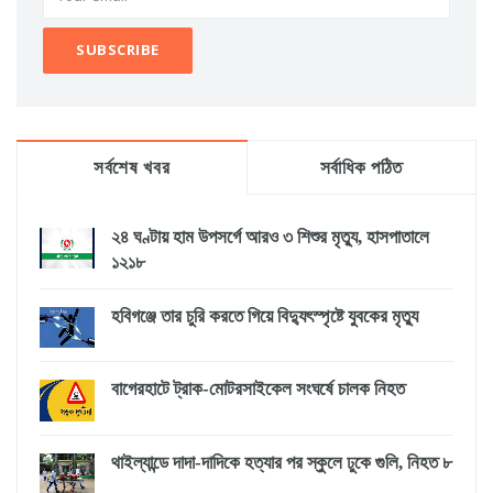
সর্বশেষ খবর
সর্বাধিক পঠিত
২৪ ঘণ্টায় হাম উপসর্গে আরও ৩ শিশুর মৃত্যু, হাসপাতালে
১২১৮
হবিগঞ্জে তার চুরি করতে গিয়ে বিদ্যুৎস্পৃষ্টে যুবকের মৃত্যু
বাগেরহাটে ট্রাক-মোটরসাইকেল সংঘর্ষে চালক নিহত
থাইল্যান্ডে দাদা-দাদিকে হত্যার পর স্কুলে ঢুকে গুলি, নিহত ৮