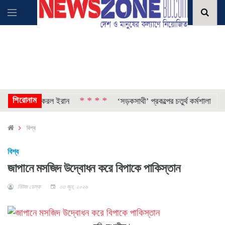
শিরোনাম
* * * *
* * 
 গ্রেপ্তার করল ইরান
‘সড়কসাথী’ প্রকল্পের চতুর্থ কর্মশালা
বিশ্ব
বিশ্ব
জাপানে মসজিদ উদ্বোধন করে বিপাকে পাকিস্তান
নিউজ ডেস্ক
০৩ জুন, ২০২৬