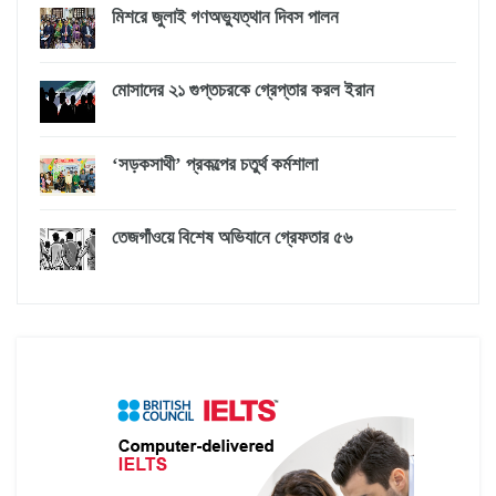
মিশরে জুলাই গণঅভ্যুত্থান দিবস পালন
মোসাদের ২১ গুপ্তচরকে গ্রেপ্তার করল ইরান
‘সড়কসাথী’ প্রকল্পের চতুর্থ কর্মশালা
তেজগাঁওয়ে বিশেষ অভিযানে গ্রেফতার ৫৬