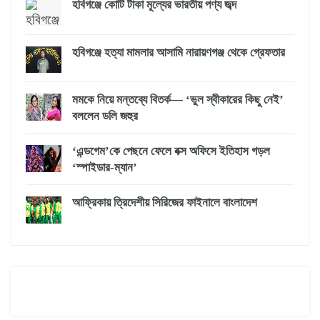
হবিগঞ্জে কোটি টাকা মূল্যের ভারতীয় পণ্য জব্দ
হবিগঞ্জে হত্যা মামলার আসামি নারায়ণগঞ্জ থেকে গ্রেফতার
মমকে নিয়ে মন্তব্যে বিতর্ক— ‘ভুল স্বীকারের কিছু নেই’
বললেন ডলি জহুর
‘এন্ডগেম’কে পেছনে ফেলে বক্স অফিসে ইতিহাস গড়ল
‘স্পাইডার-ম্যান’
আফ্রিকায় ত্রিদেশীয় সিরিজের ফাইনালে বাংলাদেশ