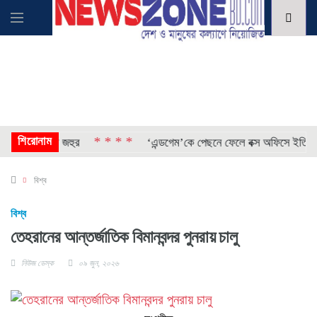
শিরোনাম
* * * *
বললেন ডলি জহুর
‘এন্ডগেম’কে পেছনে ফেলে বক্স অফিসে ইতিহাস গড়ল
বিশ্ব
বিশ্ব
তেহরানের আন্তর্জাতিক বিমানবন্দর পুনরায় চালু
নিউজ ডেস্ক
০৯ জুন, ২০২৬