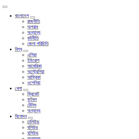
বাংলাদেশ
রাজনীতি
অপরাধ
অন্যান্য
কূটনীতি
জেলা পরিচিতি
বিশ্ব
এশিয়া
ইউরোপ
আমেরিকা
অস্ট্রেলিয়া
আফ্রিকা
ওশেনিয়া
খেলা
ক্রিকেট
ফুটবল
টেনিস
অন্যান্য
বিনোদন
ঢালিউড
বলিউড
হলিউড
অন্যান্য