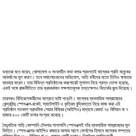
ভক্তরা মনে করেন, খোলামেলা ও সংযমহীন কথা বলার প্রবণতাই মাস্কের প্রতি মানুষের
আকর্ষণের মূল কারণ। তবে সমালোচকদের অভিযোগ, অতি ধনীদের মতো তিনিও ক্ষমতার
ব্যবহার করেন। তার বিভিন্ন প্রতিষ্ঠানের করপোরেট সুশাসন নিয়ে প্রশ্ন তোলা হয়েছে,
একই সঙ্গে রাজনীতিতে তার ক্রমবর্ধমান পক্ষপাতমূলক হস্তক্ষেপও বিতর্কের জন্ম দিয়েছে।
তারপরও বিনিয়োগকারীদের আগ্রহে ভাটা পড়েনি। মাস্কের ব্যবসায়িক সাম্রাজ্যের
কেন্দ্রবিন্দু স্পেসএক্স-রকেট, স্যাটেলাইট ও কৃত্রিম বুদ্ধিমত্তা নিয়ে কাজ করা এই
প্রতিষ্ঠান গতকাল প্রাথমিক শেয়ার বিক্রির (আইপিও) মাধ্যমে রেকর্ড ৭৫ বিলিয়ন বা ৭
হাজার ৫০০ কোটি ডলার সংগ্রহ করেছে।
বৈদ্যুতিক গাড়ি কোম্পানি টেসলার পাশাপাশি স্পেসএক্সই তাঁর ব্যবসায়িক সাম্রাজ্যের মূল
ভিত্তি। স্পেসএক্সের আইপিও বাজারে আসার আগে ফোর্বসের হিসাবে মাস্কের সম্পদের