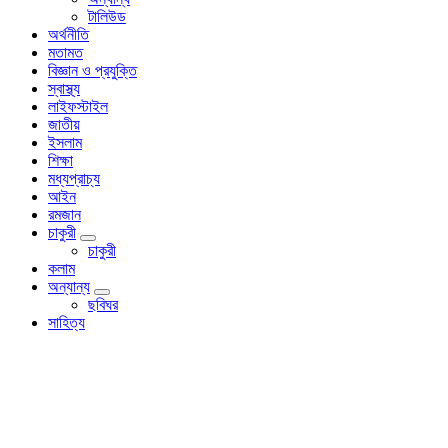
টালিউড
অর্থনীতি
মতামত
বিজ্ঞান ও প্রযুক্তি
স্বাস্থ্য
লাইফস্টাইল
জাতীয়
ইসলাম
শিক্ষা
মধ্যপ্রাচ্য
আইন
রমজান
চাকুরী
চাকুরী
কলাম
অন্যান্য
ছবিঘর
সাহিত্য