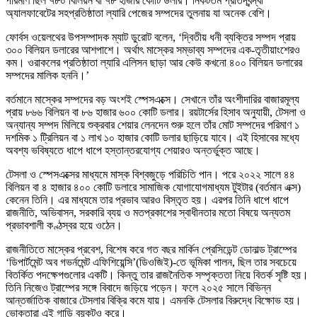
পরিমাণ ছিল ৭৮০ বিলিয়ন বা ৭৮ হাজার কোটি ডলার। নিকটতম প্রতিদ্বন্দ্বী
অ্যালফাবেটের সহপ্রতিষ্ঠাতা ল্যারি পেজের সম্পদের তুলনায় যা অনেক বেশি।
ফোর্বস ওয়েলথের উপসম্পাদক ম্যাট ডুরোট বলেন, ‘দ্বিতীয় ধনী ব্যক্তির সম্পদ প্রায়
৩০০ বিলিয়ন ডলারের আশপাশে। অর্থাৎ মাস্কের সম্ভাব্য সম্পদের এক-তৃতীয়াংশেরও
কম। ওরাকলের প্রতিষ্ঠাতা ল্যারি এলিসন ছাড়া আর কেউ কখনো ৪০০ বিলিয়ন ডলারের
সম্পদের মালিক হননি।’
বর্তমানে মাস্কের সম্পদের বড় অংশই স্পেসএক্সে। সেখানে তাঁর অংশীদারির বাজারমূল্য
প্রায় ৮৬৬ বিলিয়ন বা ৮৬ হাজার ৬০০ কোটি ডলার। রয়টার্সের হিসাব অনুযায়ী, টেসলা ও
অন্যান্য সম্পদ মিলিয়ে শুক্রবার শেয়ার লেনদেন শুরু হলে তাঁর মোট সম্পদের পরিমাণ ১
দশমিক ১ ট্রিলিয়ন বা ১ লাখ ১০ হাজার কোটি ডলার ছাড়িয়ে যাবে। এই হিসাবের মধ্যে
অবশ্য ভবিষ্যতে ধাপে ধাপে হস্তান্তরযোগ্য শেয়ারও অন্তর্ভুক্ত আছে।
টেসলা ও স্পেসএক্সের মাধ্যমে মাস্ক বিশ্বজুড়ে পরিচিতি পান। পরে ২০২২ সালে ৪৪
বিলিয়ন বা ৪ হাজার ৪০০ কোটি ডলারে সামাজিক যোগাযোগমাধ্যম টুইটার (বর্তমান এক্স)
কেনেন তিনি। এর মাধ্যমে তার প্রভাব আরও বিস্তৃত হয়। এরপর তিনি ধাপে ধাপে
রাজনীতি, অভিবাসন, সরকারি ব্যয় ও মতপ্রকাশের স্বাধীনতার মতো বিষয়ে অন্যতম
প্রভাবশালী কণ্ঠস্বর হয়ে ওঠেন।
রাজনীতিতে মাস্কের প্রবেশ, বিশেষ করে গত বছর মার্কিন প্রেসিডেন্ট ডোনাল্ড ট্রাম্পের
‘ডিপার্টমেন্ট অব গভর্নমেন্ট এফিশিয়েন্সি’(ডিওজিই)-তে ভূমিকা পালন, ছিল তার সবচেয়ে
বিতর্কিত পদক্ষেপগুলোর একটি। কিন্তু তার রাজনৈতিক সম্পৃক্ততা নিয়ে বিতর্ক সৃষ্টি হয়।
তিনি নিজেও ট্রাম্পের সঙ্গে বিবাদে জড়িয়ে পড়েন। ফলে ২০২৫ সালে বিভিন্ন
আন্তর্জাতিক বাজারে টেসলার বিক্রি কমে যায়। এমনকি টেসলার বিরুদ্ধে বিক্ষোভ হয়।
ভোক্তারা এই গাড়ি বয়কটও করে।