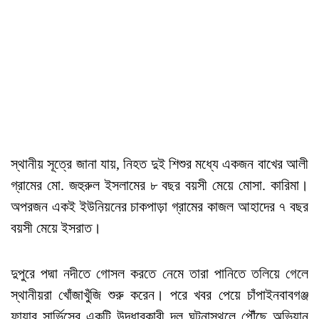
স্থানীয় সূত্রে জানা যায়, নিহত দুই শিশুর মধ্যে একজন বাখের আলী
গ্রামের মো. জহুরুল ইসলামের ৮ বছর বয়সী মেয়ে মোসা. কারিমা।
অপরজন একই ইউনিয়নের চাকপাড়া গ্রামের কাজল আহাদের ৭ বছর
বয়সী মেয়ে ইসরাত।
দুপুরে পদ্মা নদীতে গোসল করতে নেমে তারা পানিতে তলিয়ে গেলে
স্থানীয়রা খোঁজাখুঁজি শুরু করেন। পরে খবর পেয়ে চাঁপাইনবাবগঞ্জ
ফায়ার সার্ভিসের একটি উদ্ধারকারী দল ঘটনাস্থলে পৌঁছে অভিযান