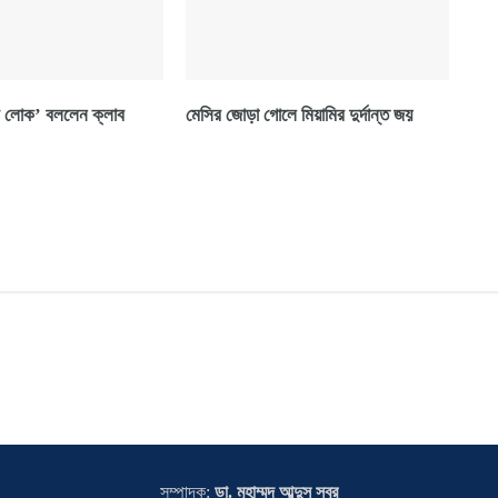
 লোক’ বললেন ক্লাব
মেসির জোড়া গোলে মিয়ামির দুর্দান্ত জয়
সম্পাদক:
ডা. মুহাম্মদ আব্দুস সবুর