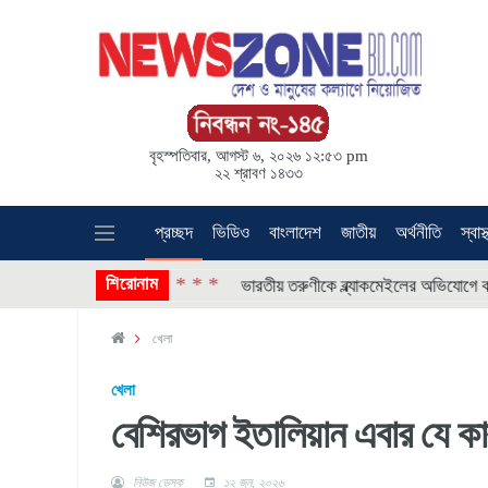
বৃহস্পতিবার, আগস্ট ৬, ২০২৬ ১২:৫৩ pm
২২ শ্রাবণ ১৪৩৩
প্রচ্ছদ
ভিডিও
বাংলাদেশ
জাতীয়
অর্থনীতি
স্বাস্
* * * *
শিরোনাম
ির নেতারা
ভারতীয় তরুণীকে ব্ল্যাকমেইলের অভিযোগে কলেজ ছাত্র গ
খেলা
খেলা
বেশিরভাগ ইতালিয়ান এবার যে কা
নিউজ ডেস্ক
১২ জুন, ২০২৬