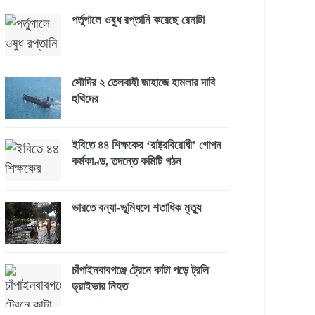
পর্তুগালে ওষুধ রপ্তানি করেছে রেনাটা
সৌদির ২ তেলবাহী জাহাজে হামলার দাবি
হুথিদের
ইবিতে ৪৪ শিক্ষকের ‘রাষ্ট্রবিরোধী’ গোপন
কর্মকাণ্ড, তদন্তে কমিটি গঠন
ভারতে বন্যা-ভূমিধসে শতাধিক মৃত্যু
চাঁপাইনবাবগঞ্জে ট্রেনে কাটা পড়ে ট্রলি
ড্রাইভার নিহত