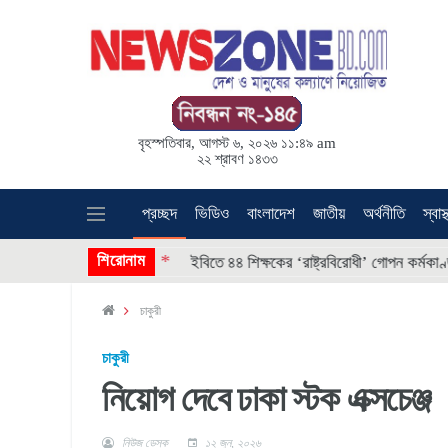
বৃহস্পতিবার, আগস্ট ৬, ২০২৬ ১১:৪৯ am
২২ শ্রাবণ ১৪৩৩
প্রচ্ছদ
ভিডিও
বাংলাদেশ
জাতীয়
অর্থনীতি
স্বাস্
* * * *
শিরোনাম
 হুথিদের
ইবিতে ৪৪ শিক্ষকের ‘রাষ্ট্রবিরোধী’ গোপন কর্মকাণ্ড, তদন্
চাকুরী
চাকুরী
নিয়োগ দেবে ঢাকা স্টক এক্সচেঞ্জ
নিউজ ডেস্ক
১২ জুন, ২০২৬