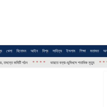
থ্য
খেলা
বিনোদন
আইন
বিশ্ব
সাহিত্য
ইসলাম
শিক্ষা
মতামত
অন
* * * *
* * * *
তে কমিটি গঠন
ভারতে বন্যা-ভূমিধসে শতাধিক মৃত্যু
চ