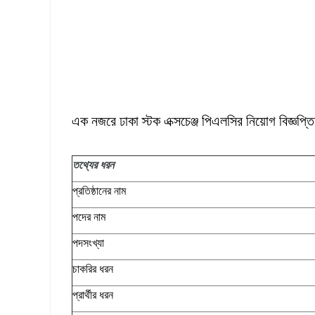
এক নজরে ঢাকা স্টক এক্সচেঞ্জ পিএলসির নিয়োগ বিজ্ঞপ্
তথ্যের
ধরন
প্রতিষ্ঠানের নাম
পদের নাম
পদসংখ্যা
চাকরির ধরন
প্রার্থীর ধরন