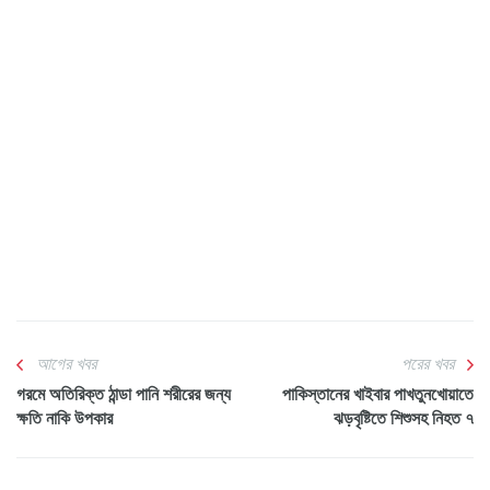
আগের খবর
পরের খবর
গরমে অতিরিক্ত ঠান্ডা পানি শরীরের জন্য
পাকিস্তানের খাইবার পাখতুনখোয়াতে
ক্ষতি নাকি উপকার
ঝড়বৃষ্টিতে শিশুসহ নিহত ৭