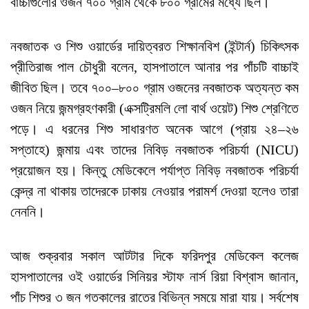
বাচ্চাগুলোর ওজন ৭০০ গ্রাম থেকে ৮০০ গ্রামের মধ্যে ছিল।
নবজাতক ও শিশু ওয়ার্ডের দায়িত্বরত শিক্ষানবিশ (ইন্টার্ন) চিকিৎসক
প্রীতিরাজ পাল চৌধুরী বলেন, হাসপাতালে আনার পর পাঁচটি বাচ্চাই
জীবিত ছিল। তবে ৭০০–৮০০ গ্রাম ওজনের নবজাতক অত্যন্ত কম
ওজন নিয়ে জন্মগ্রহণকারী (এক্সট্রিমলি লো বার্থ ওয়েট) শিশু শ্রেণিতে
পড়ে। এ ধরনের শিশু সাধারণত অনেক আগে (প্রায় ২৪–২৬
সপ্তাহে) জন্মায় এবং তাদের নিবিড় নবজাতক পরিচর্যা (NICU)
প্রয়োজন হয়। কিন্তু মেডিকেলে পর্যাপ্ত নিবিড় নবজাতক পরিচর্যা
কেন্দ্র না থাকায় তাদেরকে ঢাকায় নেওয়ার পরামর্শ দেওয়া হলেও তারা
নেননি।
আজ শুক্রবার সকাল আটটার দিকে ফরিদপুর মেডিকেল কলেজ
হাসপাতালের ওই ওয়ার্ডের সিনিয়র স্টাফ নার্স রিয়া বিশ্বাস জানান,
পাঁচ শিশুর ৩ জন গতকালের রাতের বিভিন্ন সময়ে মারা যায়। সর্বশেষ