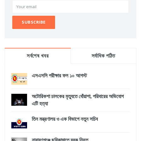
সর্বশেষ খবর
সর্বাধিক পঠিত
এসএসসি পরীক্ষার ফল ১০ আগস্ট
অটোরিকশা চালকের মৃত্যুতে ধোঁয়াশা, পরিবারের অভিযোগ
এটি হত্যা
তিন মন্ত্রণালয় ও এক বিভাগে নতুন সচিব
নারায়ণগঞ্জে ছুরিকাঘাতে যুবক নিহত