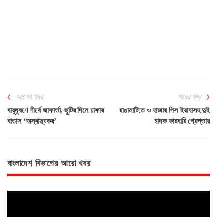
আগের খবর
পরের খবর
বায়ুদূষণে শীর্ষে জাকার্তা, ছুটির দিনে ঢাকার
রাঙামাটিতে ৩ হাজার পিস ইয়াবাসহ দুই
বাতাস ‘অস্বাস্থ্যকর’
মাদক কারবারি গ্রেপ্তার
বাংলাদেশ বিভাগের আরো খবর