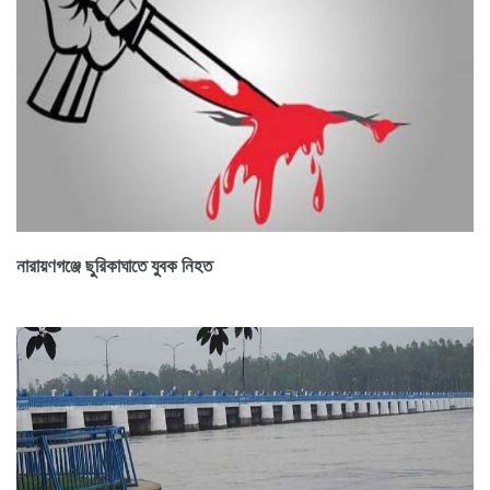
নারায়ণগঞ্জে ছুরিকাঘাতে যুবক নিহত