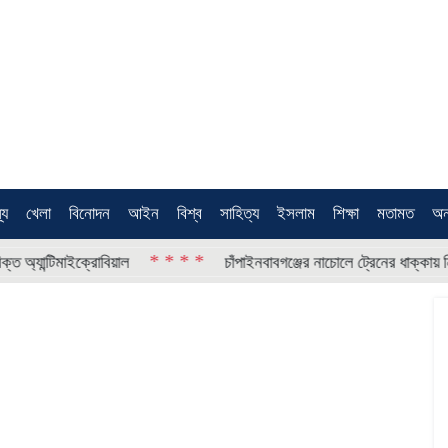
থ্য
খেলা
বিনোদন
আইন
বিশ্ব
সাহিত্য
ইসলাম
শিক্ষা
মতামত
অন
* * * *
্টিমাইক্রোবিয়াল
চাঁপাইনবাবগঞ্জের নাচোলে ট্রেনের ধাক্কায় নিহত ১