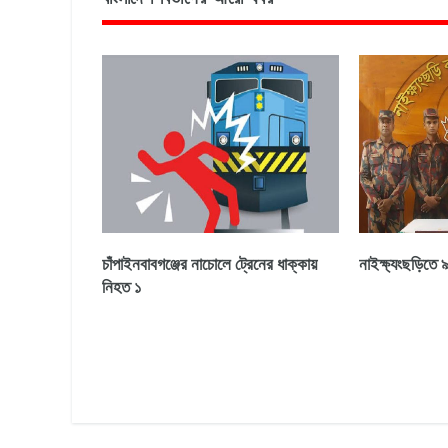
চাঁপাইনবাবগঞ্জের নাচোলে ট্রেনের ধাক্কায়
নাইক্ষ্যংছড়িতে ৯
নিহত ১