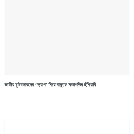
জাতীয় ফুটবলারদের ‘ক্ষ্যাপ’ নিয়ে বাফুফে সভাপতির হুঁশিয়ারি