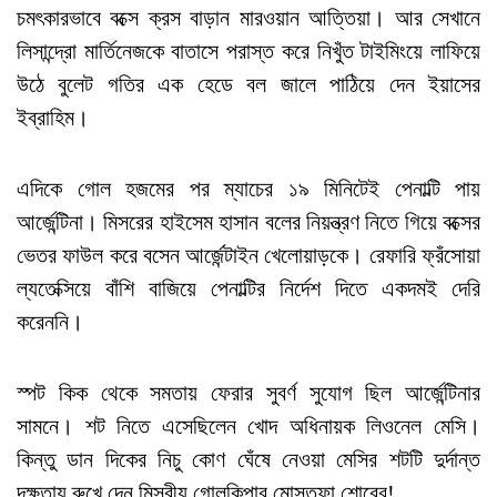
চমৎকারভাবে বক্সে ক্রস বাড়ান মারওয়ান আত্তিয়া। আর সেখানে
লিসান্দ্রো মার্তিনেজকে বাতাসে পরাস্ত করে নিখুঁত টাইমিংয়ে লাফিয়ে
উঠে বুলেট গতির এক হেডে বল জালে পাঠিয়ে দেন ইয়াসের
ইব্রাহিম।
এদিকে গোল হজমের পর ম্যাচের ১৯ মিনিটেই পেনাল্টি পায়
আর্জেন্টিনা। মিসরের হাইসেম হাসান বলের নিয়ন্ত্রণ নিতে গিয়ে বক্সের
ভেতর ফাউল করে বসেন আর্জেন্টাইন খেলোয়াড়কে। রেফারি ফ্রঁসোয়া
ল্যতেক্সিয়ে বাঁশি বাজিয়ে পেনাল্টির নির্দেশ দিতে একদমই দেরি
করেননি।
স্পট কিক থেকে সমতায় ফেরার সুবর্ণ সুযোগ ছিল আর্জেন্টিনার
সামনে। শট নিতে এসেছিলেন খোদ অধিনায়ক লিওনেল মেসি।
কিন্তু ডান দিকের নিচু কোণ ঘেঁষে নেওয়া মেসির শটটি দুর্দান্ত
দক্ষতায় রুখে দেন মিসরীয় গোলকিপার মোস্তফা শোবের!