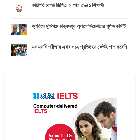
কারিগরি বোর্ডে জিপিএ-৫ পেল ৩৯৫১ শিক্ষার্থী
প্যারিসে মুন্সিগঞ্জ-বিক্রমপুর অ্যাসোসিয়েশনের পূর্ণাঙ্গ কমিটি
এসএসসি পরীক্ষায় এবার ৩১২ প্রতিষ্ঠানে কেউই পাশ করেনি