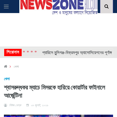
শিরোনাম
* * * *
*
র্থী
প্যারিসে মুন্সিগঞ্জ-বিক্রমপুর অ্যাসোসিয়েশনের পূর্ণাঙ্গ কমিটি
খেলা
খেলা
শ্বাসরুদ্ধকর ম্যাচে মিসরকে হারিয়ে কোয়ার্টার ফাইনালে
আর্জেন্টিনা
নিউজ ডেস্ক
০৮ জুলাই, ২০২৬