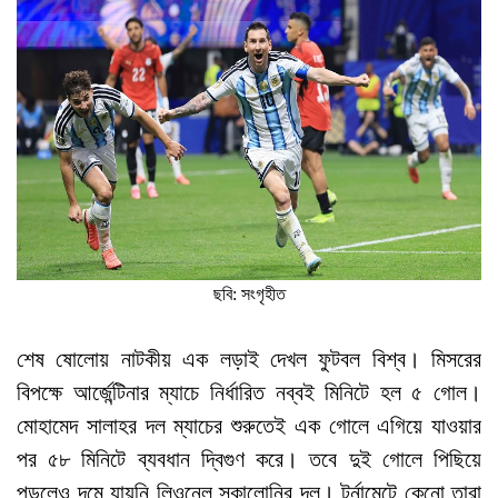
ছবি: সংগৃহীত
শেষ ষোলোয় নাটকীয় এক লড়াই দেখল ফুটবল বিশ্ব। মিসরের
বিপক্ষে আর্জেন্টিনার ম্যাচে নির্ধারিত নব্বই মিনিটে হল ৫ গোল।
মোহামেদ সালাহর দল ম্যাচের শুরুতেই এক গোলে এগিয়ে যাওয়ার
পর ৫৮ মিনিটে ব্যবধান দ্বিগুণ করে। তবে দুই গোলে পিছিয়ে
পড়লেও দমে যায়নি লিওনেল স্কালোনির দল। টুর্নামেন্টে কেনো তারা