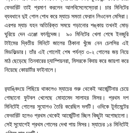
ফেভারিট তাই প্রমাণ করলেন আলবিসেলেস্তেরা। চার মিনিটের
ব্যবধানে দুই গোল শোধ করে ম্যাচে সমতা ফেরান লিওনেল মেসিরা।
এরপর ম্যাচ যহন অতিরিক্ত সময়ে গড়ানোর শঙ্কায় তখনই মোড়
ঘুরিয়ে দেন এঞ্জো ফার্নান্দেজ। ৯০ মিনিটের খেলা শেষে ইনজুরি
টাইমের দ্বিতীয় মিনিটে জালের ঠিকানা খুঁজে নেন চেলসির এই
মিডফিল্ডার। তাঁর এই গোলেই শেষ পর্যন্ত ৩-২ গোলের জয় নিয়ে
মাঠ ছেড়েছে তিনবারের চ্যাম্পিয়নরা, মিসরকে বিদায় করে জায়গা করে
নিয়েছে কোয়ার্টার ফাইনালে।
র‍্যাঙ্কিংয়ে পিছিয়ে থাকলেও ম্যাচের শুরু থেকেই আর্জেন্টিনার চেয়ে
গোছানো ফুটবল খেলেছে মোহামেদ সালাহর মিসর। প্রথম দশ
মিনিটেই গোলের সুযোগও তৈরি করেছিল দলটি। ওদিকে টুর্নামেন্টের
ফেভারিট হলেও প্রথম থেকেই আর্জেন্টিনা চ্ছিল কিছুটা অগোছালো।
সেই সুযোগেই প্রথম গোলের দেখা পায় মিসর। ম্যাচের ১৪ মিনিটেই