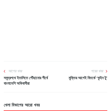
আগের খবর
পরের খবর
সমুদ্রপথে ইতালিতে পৌঁছানোর শীর্ষে
মুক্তির আগেই বিতর্কে ‘কুইন টু’
বাংলাদেশি অভিবাসীরা
খেলা বিভাগের আরো খবর